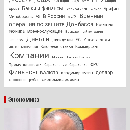
, США
, ЦБ
, Санкции
Авиация
brent
Банки и финансы
Брифинг
Армия
Бизнес
Беспилотники
Военная
В России
ВСУ
Минобороны РФ
операция по защите Донбасса
Военная
техника
Военнослужащие
Вооруженный конфликт
Деньги
Инвестиции
ЕС
Дивиденды
Газпром
Ключевая ставка
Коммерсант
Индекс МосБиржи
Компании
Новости России
Москва
ФРС
Промышленность
Страхование
Страховка
Финансы
валюта
доллар
владимир путин
экономика россии
рубль
евросоюз
Экономика