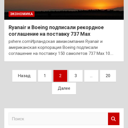
ЭКОНОМИКА
Ryanair и Boeing подписали рекордное
соглашение на поставку 737 Max
pxhere.comИрландская авиакомпания Ryanair и
американская корпорация Boeing подписали
соглашение на поставку 150 самолетов 737 Max 10.…
Пагинация
Назад
1
2
3
…
20
записей
Далее
П
о
и