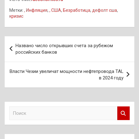
Метки:
, Инфляция
,
, США
,
Безработица
,
дефолт сша
,
кризис
Навигация
Названо число открывших счета за рубежом
по
российских банков
записям
Власти Чехии увеличат мощности нефтепровода TAL
в 2024 году
П
о
и
с
к