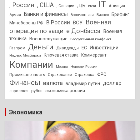
IT
, Россия
, США
, ЦБ
, Санкции
Авиация
brent
Банки и финансы
Брифинг
Армия
Бизнес
Беспилотники
Военная
В России
ВСУ
Минобороны РФ
операция по защите Донбасса
Военная
техника
Военнослужащие
Вооруженный конфликт
Деньги
Инвестиции
ЕС
Дивиденды
Газпром
Ключевая ставка
Коммерсант
Индекс МосБиржи
Компании
Новости России
Москва
ФРС
Промышленность
Страхование
Страховка
Финансы
валюта
доллар
владимир путин
экономика россии
рубль
евросоюз
Экономика