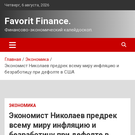
Перейти
Четверг, 6 августа, 2026
к
содержимому
Favorit Finance.
Финансово-экономический калейдоскоп.
Главная
Экономика
Экономист Николаев предрек всему миру инфляцию и
безработицу при дефолте в США
ЭКОНОМИКА
Экономист Николаев предрек
всему миру инфляцию и
безработицу при дефолте в