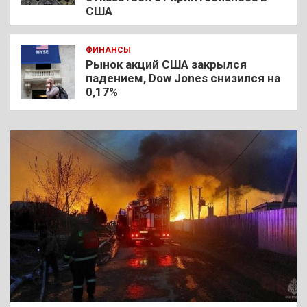
США
ФИНАНСЫ
Рынок акций США закрылся
падением, Dow Jones снизился на
0,17%