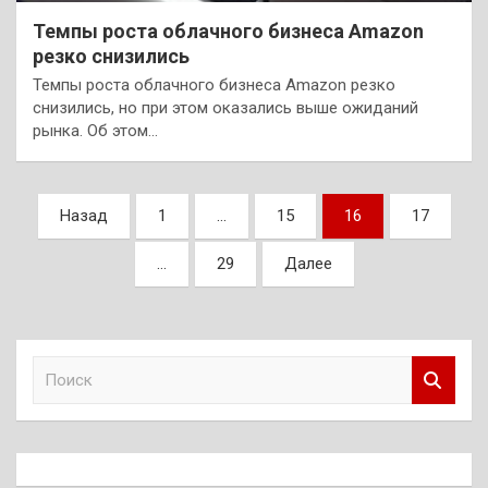
Темпы роста облачного бизнеса Amazon
резко снизились
Темпы роста облачного бизнеса Amazon резко
снизились, но при этом оказались выше ожиданий
рынка. Об этом…
Пагинация
Назад
1
…
15
16
17
записей
…
29
Далее
П
о
и
с
к