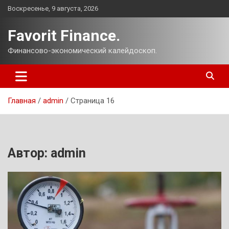
Перейти
Воскресенье, 9 августа, 2026
к
содержимому
Favorit Finance.
Финансово-экономический калейдоскоп.
Главная
admin
Страница 16
Автор:
admin