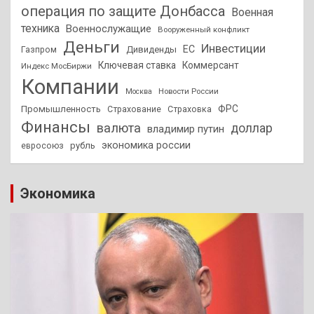
операция по защите Донбасса
Военная
техника
Военнослужащие
Вооруженный конфликт
Деньги
Инвестиции
ЕС
Дивиденды
Газпром
Ключевая ставка
Коммерсант
Индекс МосБиржи
Компании
Новости России
Москва
ФРС
Промышленность
Страхование
Страховка
Финансы
валюта
доллар
владимир путин
экономика россии
рубль
евросоюз
Экономика