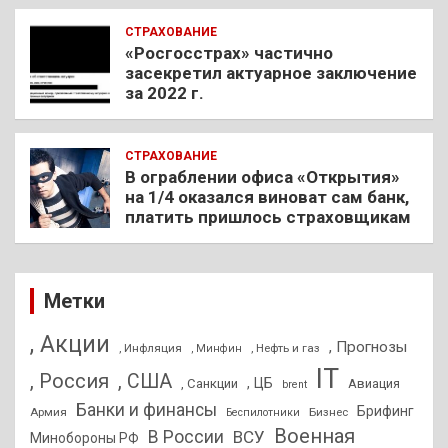
СТРАХОВАНИЕ
«Росгосстрах» частично
засекретил актуарное заключение
за 2022 г.
СТРАХОВАНИЕ
В ограблении офиса «Открытия»
на 1/4 оказался виноват сам банк,
платить пришлось страховщикам
Метки
, Акции
, Прогнозы
, Инфляция
, Нефть и газ
, Минфин
IT
, Россия
, США
, ЦБ
, Санкции
Авиация
brent
Банки и финансы
Брифинг
Армия
Бизнес
Беспилотники
Военная
В России
ВСУ
Минобороны РФ