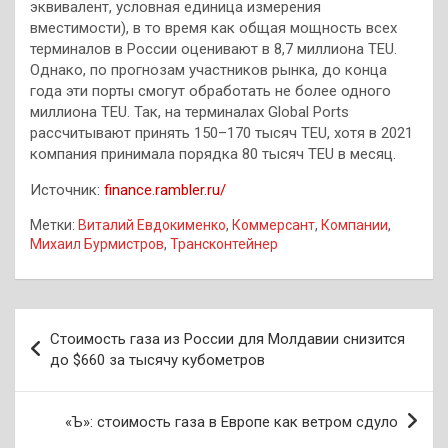
эквивалент, условная единица измерения
вместимости), в то время как общая мощность всех
терминалов в России оценивают в 8,7 миллиона TEU.
Однако, по прогнозам участников рынка, до конца
года эти порты смогут обработать не более одного
миллиона TEU. Так, на терминалах Global Ports
рассчитывают принять 150–170 тысяч TEU, хотя в 2021
компания принимала порядка 80 тысяч TEU в месяц.
Источник:
finance.rambler.ru/
Метки:
Виталий Евдокименко
,
Коммерсант
,
Компании
,
Михаил Бурмистров
,
Трансконтейнер
Навигация
Стоимость газа из России для Молдавии снизится
по
до $660 за тысячу кубометров
записям
«Ъ»: стоимость газа в Европе как ветром сдуло