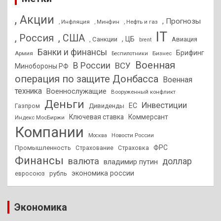
, Акции
, Прогнозы
, Инфляция
, Нефть и газ
, Минфин
IT
, Россия
, США
, ЦБ
, Санкции
Авиация
brent
Банки и финансы
Брифинг
Армия
Бизнес
Беспилотники
Военная
В России
ВСУ
Минобороны РФ
операция по защите Донбасса
Военная
техника
Военнослужащие
Вооруженный конфликт
Деньги
Инвестиции
ЕС
Дивиденды
Газпром
Ключевая ставка
Коммерсант
Индекс МосБиржи
Компании
Новости России
Москва
ФРС
Промышленность
Страхование
Страховка
Финансы
валюта
доллар
владимир путин
экономика россии
рубль
евросоюз
Экономика