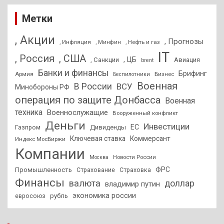
Метки
, Акции
, Прогнозы
, Инфляция
, Нефть и газ
, Минфин
IT
, Россия
, США
, ЦБ
, Санкции
Авиация
brent
Банки и финансы
Брифинг
Армия
Бизнес
Беспилотники
Военная
В России
ВСУ
Минобороны РФ
операция по защите Донбасса
Военная
техника
Военнослужащие
Вооруженный конфликт
Деньги
Инвестиции
ЕС
Дивиденды
Газпром
Ключевая ставка
Коммерсант
Индекс МосБиржи
Компании
Новости России
Москва
ФРС
Промышленность
Страхование
Страховка
Финансы
валюта
доллар
владимир путин
экономика россии
рубль
евросоюз