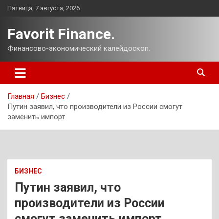
Перейти
Пятница, 7 августа, 2026
к
содержимому
Favorit Finance.
Финансово-экономический калейдоскоп.
Главная
Бизнес
Путин заявил, что производители из России смогут
заменить импорт
БИЗНЕС
Путин заявил, что
производители из России
смогут заменить импорт