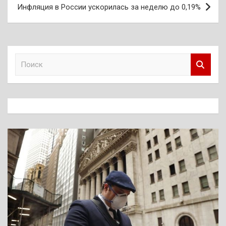
Инфляция в России ускорилась за неделю до 0,19%
П
о
и
с
к