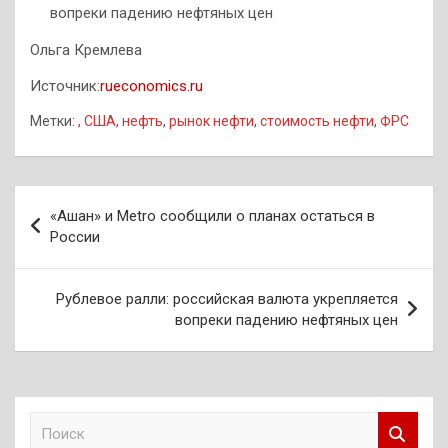
вопреки падению нефтяных цен
Ольга Кремлева
Источник:
rueconomics.ru
Метки:
, США
,
нефть
,
рынок нефти
,
стоимость нефти
,
ФРС
Навигация
«Ашан» и Metro сообщили о планах остаться в
по
России
записям
Рублевое ралли: российская валюта укрепляется
вопреки падению нефтяных цен
П
о