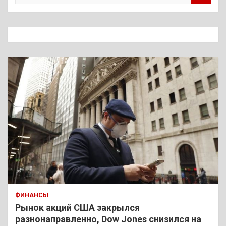
и
с
к
ФИНАНСЫ
Рынок акций США закрылся
разнонаправленно, Dow Jones снизился на