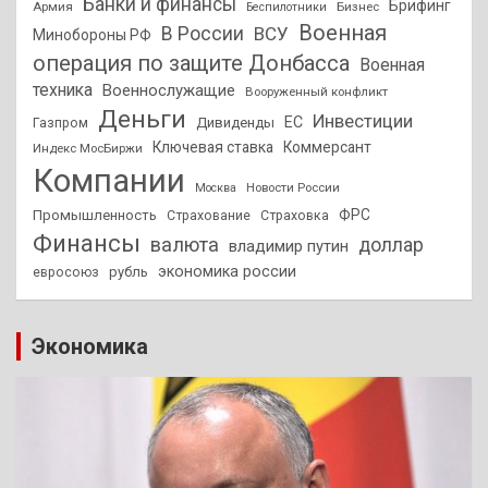
Банки и финансы
Брифинг
Армия
Бизнес
Беспилотники
Военная
В России
ВСУ
Минобороны РФ
операция по защите Донбасса
Военная
техника
Военнослужащие
Вооруженный конфликт
Деньги
Инвестиции
ЕС
Дивиденды
Газпром
Ключевая ставка
Коммерсант
Индекс МосБиржи
Компании
Новости России
Москва
ФРС
Промышленность
Страхование
Страховка
Финансы
валюта
доллар
владимир путин
экономика россии
рубль
евросоюз
Экономика