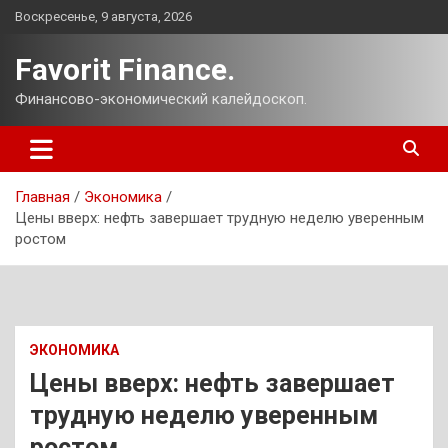
Перейти
Воскресенье, 9 августа, 2026
к
содержимому
Favorit Finance.
Финансово-экономический калейдоскоп.
Главная
Экономика
Цены вверх: нефть завершает трудную неделю уверенным
ростом
ЭКОНОМИКА
Цены вверх: нефть завершает
трудную неделю уверенным
ростом