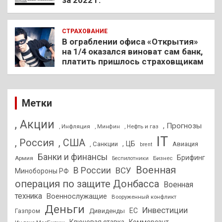
СТРАХОВАНИЕ
В ограблении офиса «Открытия»
на 1/4 оказался виноват сам банк,
платить пришлось страховщикам
Метки
, Акции
, Прогнозы
, Инфляция
, Нефть и газ
, Минфин
IT
, Россия
, США
, ЦБ
, Санкции
Авиация
brent
Банки и финансы
Брифинг
Армия
Бизнес
Беспилотники
Военная
В России
ВСУ
Минобороны РФ
операция по защите Донбасса
Военная
техника
Военнослужащие
Вооруженный конфликт
Деньги
Инвестиции
ЕС
Дивиденды
Газпром
Ключевая ставка
Коммерсант