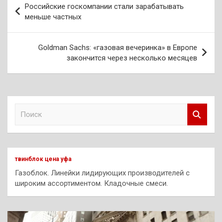
Российские госкомпании стали зарабатывать
по
меньше частных
записям
Goldman Sachs: «газовая вечеринка» в Европе
закончится через несколько месяцев
П
о
и
с
к
твинблок цена уфа
Газоблок. Линейки лидирующих производителей с
широким ассортиментом. Кладочные смеси.