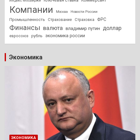
Индекс МосБиржи
Компании
Новости России
Москва
ФРС
Промышленность
Страхование
Страховка
Финансы
валюта
доллар
владимир путин
экономика россии
рубль
евросоюз
Экономика
ЭКОНОМИКА