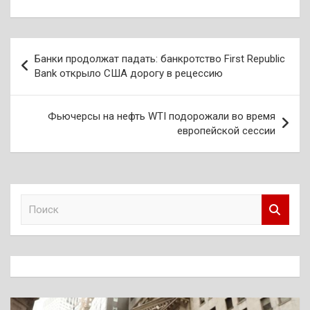
Навигация
Банки продолжат падать: банкротство First Republic
по
Bank открыло США дорогу в рецессию
записям
Фьючерсы на нефть WTI подорожали во время
европейской сессии
П
о
и
с
к