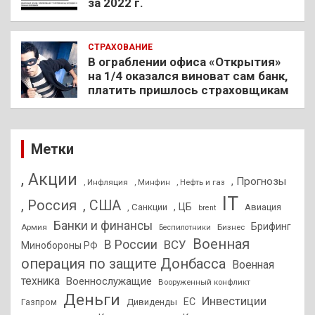
за 2022 г.
СТРАХОВАНИЕ
В ограблении офиса «Открытия»
на 1/4 оказался виноват сам банк,
платить пришлось страховщикам
Метки
, Акции
, Прогнозы
, Инфляция
, Нефть и газ
, Минфин
IT
, Россия
, США
, ЦБ
, Санкции
Авиация
brent
Банки и финансы
Брифинг
Армия
Бизнес
Беспилотники
Военная
В России
ВСУ
Минобороны РФ
операция по защите Донбасса
Военная
техника
Военнослужащие
Вооруженный конфликт
Деньги
Инвестиции
ЕС
Дивиденды
Газпром