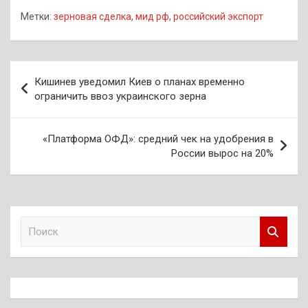
Метки:
зерновая сделка
,
мид рф
,
российский экспорт
Навигация
Кишинев уведомил Киев о планах временно
по
ограничить ввоз украинского зерна
записям
«Платформа ОФД»: средний чек на удобрения в
России вырос на 20%
П
о
и
с
к