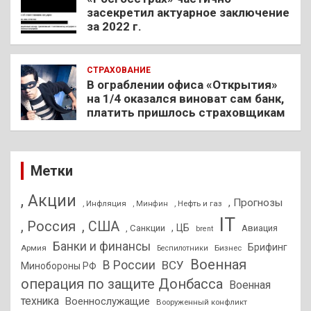
засекретил актуарное заключение
за 2022 г.
СТРАХОВАНИЕ
В ограблении офиса «Открытия»
на 1/4 оказался виноват сам банк,
платить пришлось страховщикам
Метки
, Акции
, Прогнозы
, Инфляция
, Нефть и газ
, Минфин
IT
, Россия
, США
, ЦБ
, Санкции
Авиация
brent
Банки и финансы
Брифинг
Армия
Бизнес
Беспилотники
Военная
В России
ВСУ
Минобороны РФ
операция по защите Донбасса
Военная
техника
Военнослужащие
Вооруженный конфликт