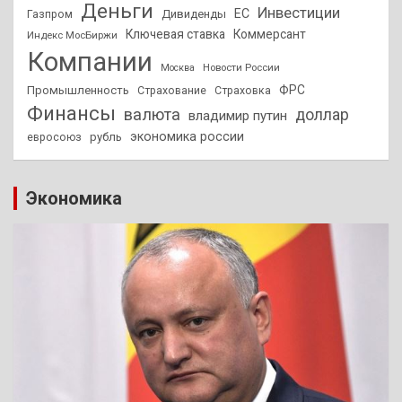
Деньги
Инвестиции
ЕС
Дивиденды
Газпром
Ключевая ставка
Коммерсант
Индекс МосБиржи
Компании
Новости России
Москва
ФРС
Промышленность
Страхование
Страховка
Финансы
валюта
доллар
владимир путин
экономика россии
рубль
евросоюз
Экономика