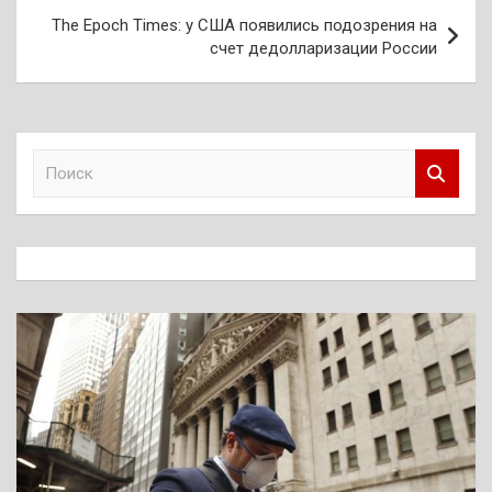
записям
The Epoch Times: у США появились подозрения на
счет дедолларизации России
П
о
и
с
к