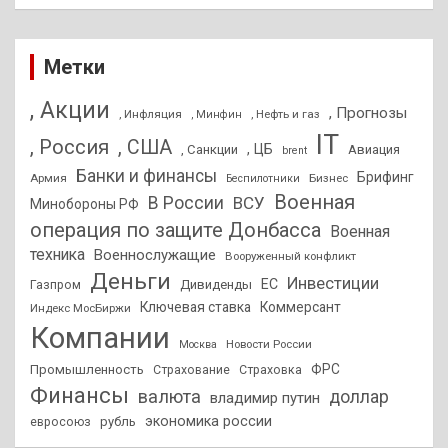
Метки
, Акции
, Прогнозы
, Инфляция
, Нефть и газ
, Минфин
IT
, Россия
, США
, ЦБ
, Санкции
Авиация
brent
Банки и финансы
Брифинг
Армия
Бизнес
Беспилотники
Военная
В России
ВСУ
Минобороны РФ
операция по защите Донбасса
Военная
техника
Военнослужащие
Вооруженный конфликт
Деньги
Инвестиции
ЕС
Дивиденды
Газпром
Ключевая ставка
Коммерсант
Индекс МосБиржи
Компании
Новости России
Москва
ФРС
Промышленность
Страхование
Страховка
Финансы
валюта
доллар
владимир путин
экономика россии
рубль
евросоюз