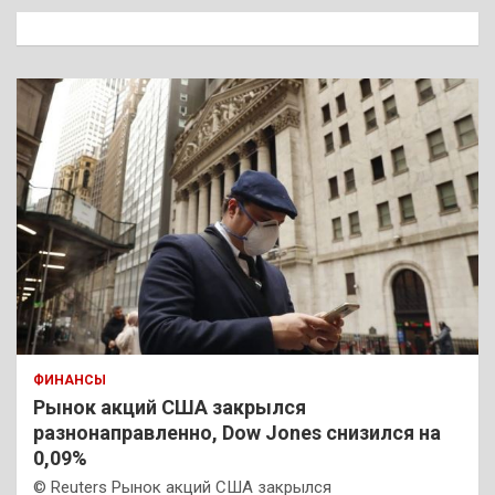
к
ФИНАНСЫ
Рынок акций США закрылся
разнонаправленно, Dow Jones снизился на
0,09%
© Reuters Рынок акций США закрылся