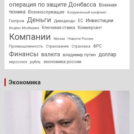
операция по защите Донбасса
Военная
техника
Военнослужащие
Вооруженный конфликт
Деньги
Инвестиции
ЕС
Дивиденды
Газпром
Ключевая ставка
Коммерсант
Индекс МосБиржи
Компании
Новости России
Москва
ФРС
Промышленность
Страхование
Страховка
Финансы
валюта
доллар
владимир путин
экономика россии
рубль
евросоюз
Экономика