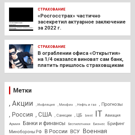
СТРАХОВАНИЕ
«Росгосстрах» частично
засекретил актуарное заключение
за 2022 г.
СТРАХОВАНИЕ
В ограблении офиса «Открытия»
на 1/4 оказался виноват сам банк,
платить пришлось страховщикам
Метки
, Акции
, Прогнозы
, Инфляция
, Нефть и газ
, Минфин
IT
, Россия
, США
, ЦБ
, Санкции
Авиация
brent
Банки и финансы
Брифинг
Армия
Бизнес
Беспилотники
Военная
В России
ВСУ
Минобороны РФ