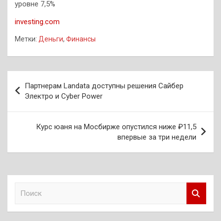
уровне 7,5%
investing.com
Метки:
Деньги
,
Финансы
Навигация
Партнерам Landata доступны решения Сайбер
по
Электро и Cyber Power
записям
Курс юаня на Мосбирже опустился ниже ₽11,5
впервые за три недели
П
о
и
с