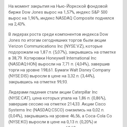
На момент закрытия на Нью-Йоркской фондовой
бирже Dow Jones вырос на 1,57%, индекс S&P 500
вырос на 1,96%, индекс NASDAQ Composite поднялся
на 2,43%.
В лидерах роста среди компонентов индекса Dow
Jones по итогам сегодняшних торгов были акции
Verizon Communications Inc (NYSE:VZ), которые
подорожали на 1,87 п. (5,07%), закрывшись на отметке
в 38,79. Котировки Honeywell International Inc
(NASDAQ:HON) выросли на 7,71 п. (4,04%), завершив
торги на уровне 198,61. Бумаги Walt Disney Company
(NYSE:DIS) выросли в цене на 3,32 п. (3,44%),
закрывшись на отметке 99,93.
Лидерами падения стали акции Caterpillar Inc
(NYSE:CAT), цена которых упала на 1,86 п. (0,86%),
завершив сессию на отметке 214,33. Акции Cisco
Systems Inc (NASDAQ:CSCO) снизились на 0,02 п.
(0,04%), закрывшись на уровне 46,56, а Coca-Cola Co
(NYSE:KO) выросли в цене на 0,13 п. (0,20%) и