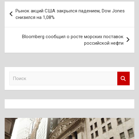
Навигация
Рынок акций США закрылся падением, Dow Jones
по
снизился на 1,08%
записям
Bloomberg сообщил о росте морских поставок
российской нефти
П
о
и
с
к