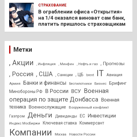
СТРАХОВАНИЕ
В ограблении офиса «Открытия»
на 1/4 оказался виноват сам банк,
платить пришлось страховщикам
Метки
, Акции
, Прогнозы
, Инфляция
, Нефть и газ
, Минфин
IT
, Россия
, США
, ЦБ
, Санкции
Авиация
brent
Банки и финансы
Брифинг
Армия
Бизнес
Беспилотники
Военная
В России
ВСУ
Минобороны РФ
операция по защите Донбасса
Военная
техника
Военнослужащие
Вооруженный конфликт
Деньги
Инвестиции
ЕС
Дивиденды
Газпром
Ключевая ставка
Коммерсант
Индекс МосБиржи
Компании
Новости России
Москва