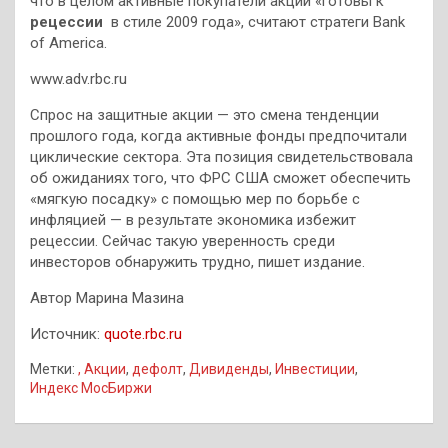
что в целом активные покупатели акций «готовы к
рецессии
в стиле 2009 года», считают стратеги Bank
of America.
www.adv.rbc.ru
Спрос на защитные акции — это смена тенденции
прошлого года, когда активные фонды предпочитали
циклические сектора. Эта позиция свидетельствовала
об ожиданиях того, что ФРС США сможет обеспечить
«мягкую посадку» с помощью мер по борьбе с
инфляцией — в результате экономика избежит
рецессии. Сейчас такую уверенность среди
инвесторов обнаружить трудно, пишет издание.
Автор Марина Мазина
Источник:
quote.rbc.ru
Метки:
, Акции
,
дефолт
,
Дивиденды
,
Инвестиции
,
Индекс МосБиржи