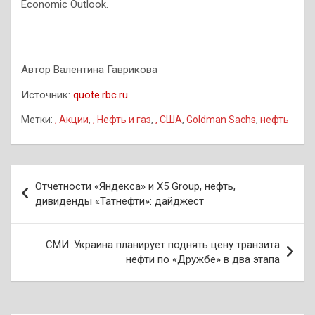
Economic Outlook.
Автор Валентина Гаврикова
Источник:
quote.rbc.ru
Метки:
, Акции
,
, Нефть и газ
,
, США
,
Goldman Sachs
,
нефть
Навигация
Отчетности «Яндекса» и X5 Group, нефть,
по
дивиденды «Татнефти»: дайджест
записям
СМИ: Украина планирует поднять цену транзита
нефти по «Дружбе» в два этапа