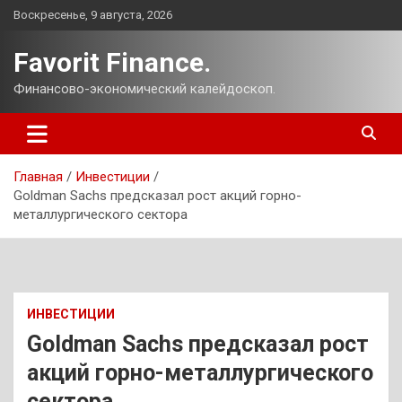
Перейти
Воскресенье, 9 августа, 2026
к
содержимому
Favorit Finance.
Финансово-экономический калейдоскоп.
Главная
Инвестиции
Goldman Sachs предсказал рост акций горно-
металлургического сектора
ИНВЕСТИЦИИ
Goldman Sachs предсказал рост
акций горно-металлургического
сектора