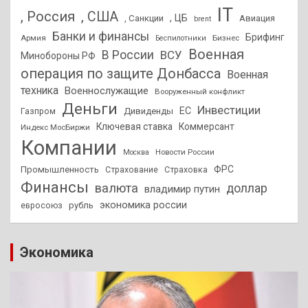
IT
, Россия
, США
, ЦБ
, Санкции
Авиация
brent
Банки и финансы
Брифинг
Армия
Бизнес
Беспилотники
Военная
В России
ВСУ
Минобороны РФ
операция по защите Донбасса
Военная
техника
Военнослужащие
Вооруженный конфликт
Деньги
Инвестиции
ЕС
Дивиденды
Газпром
Ключевая ставка
Коммерсант
Индекс МосБиржи
Компании
Новости России
Москва
ФРС
Промышленность
Страхование
Страховка
Финансы
валюта
доллар
владимир путин
экономика россии
рубль
евросоюз
Экономика