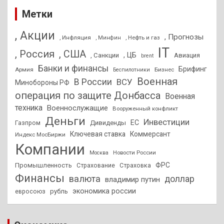
Метки
, Акции
, Прогнозы
, Инфляция
, Нефть и газ
, Минфин
IT
, Россия
, США
, ЦБ
, Санкции
Авиация
brent
Банки и финансы
Брифинг
Армия
Бизнес
Беспилотники
Военная
В России
ВСУ
Минобороны РФ
операция по защите Донбасса
Военная
техника
Военнослужащие
Вооруженный конфликт
Деньги
Инвестиции
ЕС
Дивиденды
Газпром
Ключевая ставка
Коммерсант
Индекс МосБиржи
Компании
Новости России
Москва
ФРС
Промышленность
Страхование
Страховка
Финансы
валюта
доллар
владимир путин
экономика россии
рубль
евросоюз