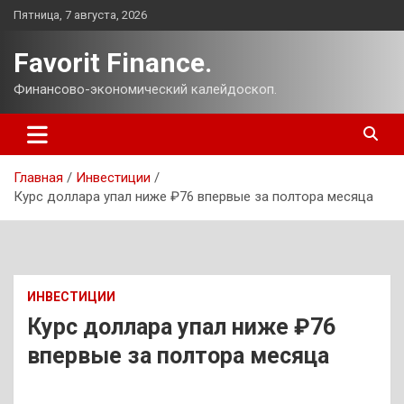
Перейти
Пятница, 7 августа, 2026
к
содержимому
Favorit Finance.
Финансово-экономический калейдоскоп.
Главная
Инвестиции
Курс доллара упал ниже ₽76 впервые за полтора месяца
ИНВЕСТИЦИИ
Курс доллара упал ниже ₽76
впервые за полтора месяца