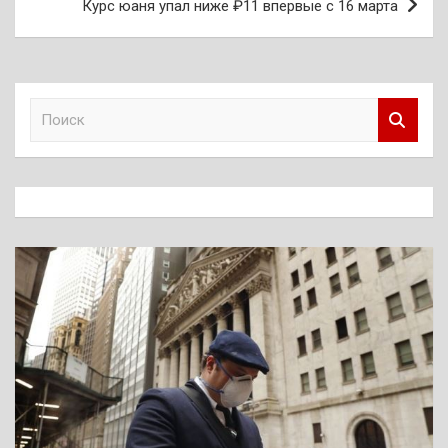
Курс юаня упал ниже ₽11 впервые с 16 марта
П
о
и
с
к