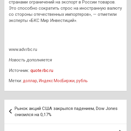
странами ограничений на экспорт в России товаров.
Это способно сократить спрос на иностранную валюту
со стороны отечественных импортеров», — отметили
эксперты «БКС Мир Инвестиций».
www.adv.rbc.ru
Новость дополняется
Источник:
quote.rbc.ru
Метки:
доллар
,
Индекс МосБиржи
,
рубль
Навигация
Рынок акций США закрылся падением, Dow Jones
по
снизился на 0,17%
записям