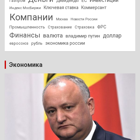
ЕС
Дивиденды
Газпром
Ключевая ставка
Коммерсант
Индекс МосБиржи
Компании
Новости России
Москва
ФРС
Промышленность
Страхование
Страховка
Финансы
валюта
доллар
владимир путин
экономика россии
рубль
евросоюз
Экономика