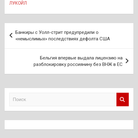
ЛУКОЙЛ
Навигация
Банкиры с Уолл-стрит предупредили о
по
«немыслимых» последствиях дефолта США
записям
Бельгия впервые выдала лицензию на
разблокировку россиянину без ВНЖ в ЕС
П
о
и
с
к