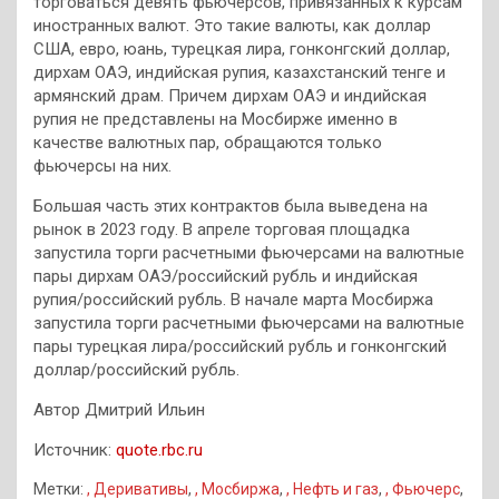
торговаться девять фьючерсов, привязанных к курсам
иностранных валют. Это такие валюты, как доллар
США, евро, юань, турецкая лира, гонконгский доллар,
дирхам ОАЭ, индийская рупия, казахстанский тенге и
армянский драм. Причем дирхам ОАЭ и индийская
рупия не представлены на Мосбирже именно в
качестве валютных пар, обращаются только
фьючерсы на них.
Большая часть этих контрактов была выведена на
рынок в 2023 году. В апреле торговая площадка
запустила торги расчетными фьючерсами на валютные
пары дирхам ОАЭ/российский рубль и индийская
рупия/российский рубль. В начале марта Мосбиржа
запустила торги расчетными фьючерсами на валютные
пары турецкая лира/российский рубль и гонконгский
доллар/российский рубль.
Автор Дмитрий Ильин
Источник:
quote.rbc.ru
Метки:
, Деривативы
,
, Мосбиржа
,
, Нефть и газ
,
, Фьючерс
,