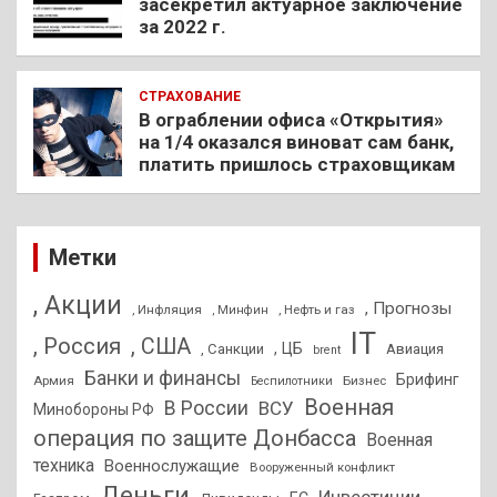
засекретил актуарное заключение
за 2022 г.
СТРАХОВАНИЕ
В ограблении офиса «Открытия»
на 1/4 оказался виноват сам банк,
платить пришлось страховщикам
Метки
, Акции
, Прогнозы
, Инфляция
, Нефть и газ
, Минфин
IT
, Россия
, США
, ЦБ
, Санкции
Авиация
brent
Банки и финансы
Брифинг
Армия
Бизнес
Беспилотники
Военная
В России
ВСУ
Минобороны РФ
операция по защите Донбасса
Военная
техника
Военнослужащие
Вооруженный конфликт
Деньги
Инвестиции