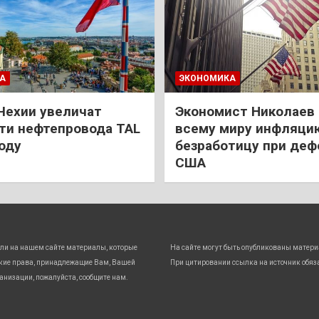
А
ЭКОНОМИКА
Чехии увеличат
Экономист Николаев
и нефтепровода TAL
всему миру инфляци
году
безработицу при деф
США
ли на нашем сайте материалы, которые
На сайте могут быть опубликованы матери
кие права, принадлежащие Вам, Вашей
При цитировании ссылка на источник обяз
анизации, пожалуйста, сообщите нам.