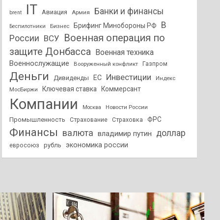
IT
Банки и финансы
Авиация
Армия
brent
В
Брифинг Минобороны РФ
Бизнес
Беспилотники
Военная операция по
России
ВСУ
защите Донбасса
Военная техника
Военнослужащие
Вооруженный конфликт
Газпром
Деньги
Инвестиции
ЕС
Дивиденды
Индекс
Ключевая ставка
Коммерсант
МосБиржи
Компании
Новости России
Москва
ФРС
Промышленность
Страхование
Страховка
Финансы
валюта
доллар
владимир путин
экономика россии
рубль
евросоюз