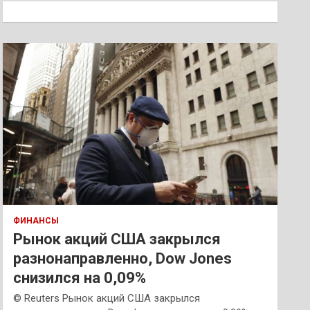
к
ФИНАНСЫ
Рынок акций США закрылся
разнонаправленно, Dow Jones
снизился на 0,09%
© Reuters Рынок акций США закрылся