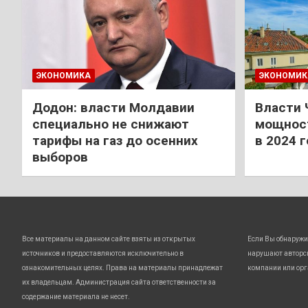
ЭКОНОМИКА
ЭКОНОМИК
Додон: власти Молдавии
Власти 
специально не снижают
мощност
тарифы на газ до осенних
в 2024 
выборов
Все материалы на данном сайте взяты из открытых
Если Вы обнаружи
источников и предоставляются исключительно в
нарушают авторс
ознакомительных целях. Права на материалы принадлежат
компании или орг
их владельцам. Администрация сайта ответственности за
содержание материала не несет.