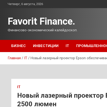
Перейти
Четверг, 6 августа, 2026
к
содержимому
Favorit Finance.
Финансово-экономический калейдоскоп.
БИЗНЕС
ИНВЕСТИЦИИ
IT
ПРОМЫШЛЕННО
Главная
IT
Новый лазерный проектор Epson обеспечива
IT
Новый лазерный проектор 
2500 люмен