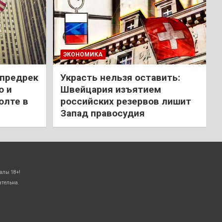
ЭКОНОМИКА
 предрек
Украсть нельзя оставить:
ю и
Швейцария изъятием
олте в
российских резервов лишит
Запад правосудия
алы 18+!
ательна.