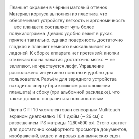
Планшет окрашен в чёрный матовый оттенок.
Материал корпуса выполнен из пластика, что
обеспечивает устройству легкость и эргономичность
— вес планшета составляет чуть более
полукилограмма. Девайс удобно лежит в руках,
приятен тактильно, однако поверхность достаточно
гладкая и планшет немного выскальзывает из
ладоней. К сборке аппарата нет претензий: кнопки
откликаются на нажатия достаточно мягко — не
залипают, не чувствуется люфт. Управление
расположено интуитивно понятно и удобно для
пользователя. Разъём для зарядного устройства
находится сверху (при книжном расположении
планшета) и сбоку (при альбомной раскладке), что
также должно понравиться пользователям.
Digma CITI 10 укомплектован сенсорным Multitouch
экраном диагональю 10`1 дюйм (~ 26 см) с
разрешением IPS матрицы 1280×800 pxl. Этого хватает
для достаточно комфортного просмотра документов,
изображений, видео и игровых динамических сцен.