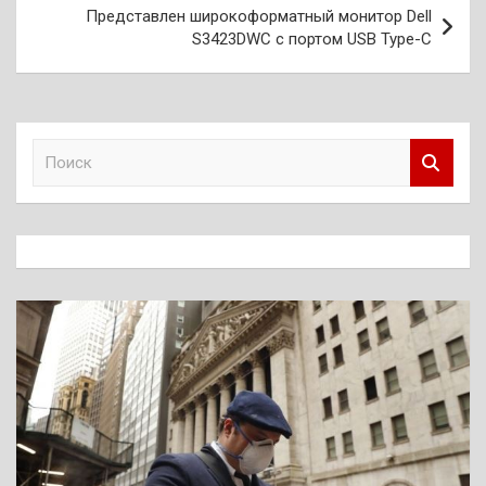
Представлен широкоформатный монитор Dell
S3423DWC с портом USB Type-C
П
о
и
с
к