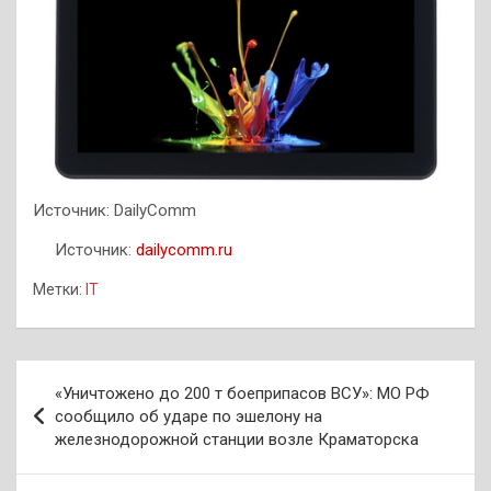
Источник: DailyComm
Источник:
dailycomm.ru
Метки:
IT
Навигация
«Уничтожено до 200 т боеприпасов ВСУ»: МО РФ
по
сообщило об ударе по эшелону на
железнодорожной станции возле Краматорска
записям