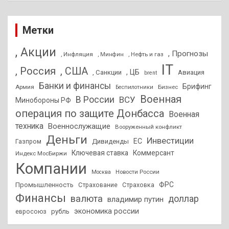
Метки
, Акции
, Прогнозы
, Инфляция
, Нефть и газ
, Минфин
IT
, Россия
, США
, ЦБ
, Санкции
Авиация
brent
Банки и финансы
Брифинг
Армия
Бизнес
Беспилотники
Военная
В России
ВСУ
Минобороны РФ
операция по защите Донбасса
Военная
техника
Военнослужащие
Вооруженный конфликт
Деньги
Инвестиции
ЕС
Дивиденды
Газпром
Ключевая ставка
Коммерсант
Индекс МосБиржи
Компании
Новости России
Москва
ФРС
Промышленность
Страхование
Страховка
Финансы
валюта
доллар
владимир путин
экономика россии
рубль
евросоюз