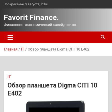
Перейти
Воскресенье, 9 августа, 2026
к
содержимому
Favorit Finance.
Финансово-экономический калейдоскоп.
Главная
IT
Обзор планшета Digma CITI 10 E402
IT
Обзор планшета Digma CITI 10
E402