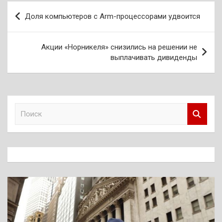
Навигация
Доля компьютеров с Arm-процессорами удвоится
по
записям
Акции «Норникеля» снизились на решении не
выплачивать дивиденды
П
о
и
с
к