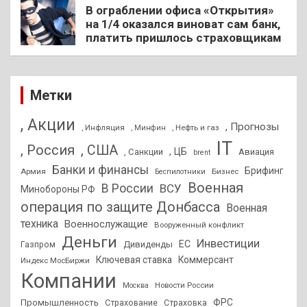
В ограблении офиса «Открытия»
на 1/4 оказался виноват сам банк,
платить пришлось страховщикам
Метки
, Акции
, Прогнозы
, Инфляция
, Нефть и газ
, Минфин
IT
, Россия
, США
, ЦБ
, Санкции
Авиация
brent
Банки и финансы
Брифинг
Армия
Бизнес
Беспилотники
Военная
В России
ВСУ
Минобороны РФ
операция по защите Донбасса
Военная
техника
Военнослужащие
Вооруженный конфликт
Деньги
Инвестиции
ЕС
Дивиденды
Газпром
Ключевая ставка
Коммерсант
Индекс МосБиржи
Компании
Новости России
Москва
ФРС
Промышленность
Страхование
Страховка