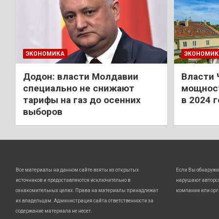
ЭКОНОМИКА
ЭКОНОМИК
Додон: власти Молдавии
Власти 
специально не снижают
мощност
тарифы на газ до осенних
в 2024 
выборов
Все материалы на данном сайте взяты из открытых
Если Вы обнаружи
источников и предоставляются исключительно в
нарушают авторс
ознакомительных целях. Права на материалы принадлежат
компании или орг
их владельцам. Администрация сайта ответственности за
содержание материала не несет.