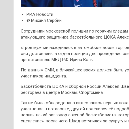
РИА Новости
© Михаил Сербин
Сотрудники московской полиции по горячим следам
атакующего защитника баскетбольного ЦСКА Алекс
«Трое мужчин находились в автомобиле возле торго
они доставлены в отдел полиции для проведения сл
представитель МВД РФ Ирина Волк.
По данным СМИ, в ближайшее время должен быть ус
участников инцидента.
Баскетболиста ЦСКА и сборной России Алексея Шве
ресторана в центре Москвы. Спортсмена…
Также была обнародована видеозапись первых показ
участвовал в потасовке, другой поделился её подро
возник некий разговор с женой баскетболиста, кот
сцепление», после чего Швед вступился за супругу и