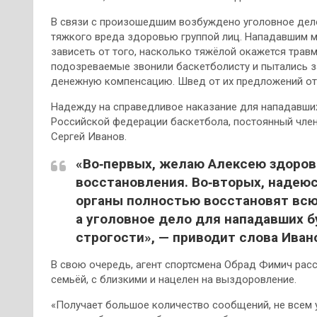
В связи с произошедшим возбуждено уголовное дело
тяжкого вреда здоровью группой лиц. Нападавшим м
зависеть от того, насколько тяжёлой окажется трав
подозреваемые звонили баскетболисту и пытались з
денежную компенсацию. Швед от их предложений от
Надежду на справедливое наказание для нападавши
Российской федерации баскетбола, постоянный чле
Сергей Иванов.
«Во‑первых, желаю Алексею здоров
восстановления. Во‑вторых, надеюс
органы полностью восстановят всю
а уголовное дело для нападавших б
строгости», — приводит слова Иван
В свою очередь, агент спортсмена Обрад Фимич расс
семьёй, с близкими и нацелен на выздоровление.
«Получает большое количество сообщений, не всем у