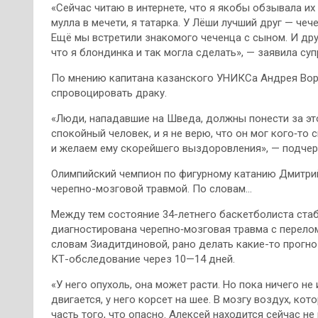
«Сейчас читаю в интернете, что я якобы обзывала их
мулла в мечети, я татарка. У Лёши лучший друг — че
Ещё мы встретили знакомого чеченца с сыном. И друг
что я блондинка и так могла сделать», — заявила суп
По мнению капитана казанского УНИКСа Андрея Вор
спровоцировать драку.
«Люди, нападавшие на Шведа, должны понести за это
спокойный человек, и я не верю, что он мог кого‑то
и желаем ему скорейшего выздоровления», — подчер
Олимпийский чемпион по фигурному катанию Дмитрий
черепно-мозговой травмой. По словам…
Между тем состояние 34-летнего баскетболиста стаб
диагностирована черепно‑мозговая травма с перелом
словам Зиадитдиновой, рано делать какие-то прогно
КТ-обследование через 10—14 дней.
«У него опухоль, она может расти. Но пока ничего не
двигается, у него корсет на шее. В мозгу воздух, ко
часть того, что опасно. Алексей находится сейчас не