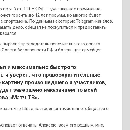
 по ч. 3 ст. 111 УК РФ — умышленное причинение
ожет грозить до 12 лет тюрьмы, но многое будет
ма спортсмена. По данным некоторых Telegram-каналов,
амять дело, обещая не поскупиться и предоставить
казался.
х выразил председатель попечительского совета
н Совета безопасности РФ и болельщик армейцев
ья и максимально быстрого
ь и уверен, что правоохранительные
 картину произошедшего и участников,
удет завершено наказанием по всей
ова «Матч ТВ».
казал, что Швед настроен оптимистично: общается с
спевает отвечать. Алексею, всем его родным, мне,