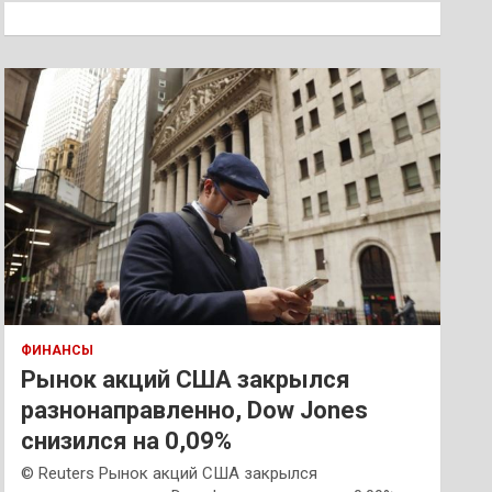
к
ФИНАНСЫ
Рынок акций США закрылся
разнонаправленно, Dow Jones
снизился на 0,09%
© Reuters Рынок акций США закрылся