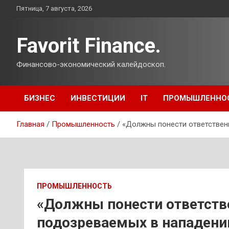
Перейти
Пятница, 7 августа, 2026
к
содержимому
Favorit Finance.
Финансово-экономический калейдоскоп.
БИЗНЕС
ИНВЕСТИЦИИ
IT
ПРОМЫШЛЕННО
Главная
Промышленность
«Должны понести ответствен
ПРОМЫШЛЕННОСТЬ
«Должны понести ответств
подозреваемых в нападени