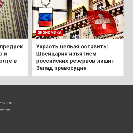
ЭКОНОМИКА
 предрек
Украсть нельзя оставить:
ю и
Швейцария изъятием
олте в
российских резервов лишит
Запад правосудия
алы 18+!
ательна.