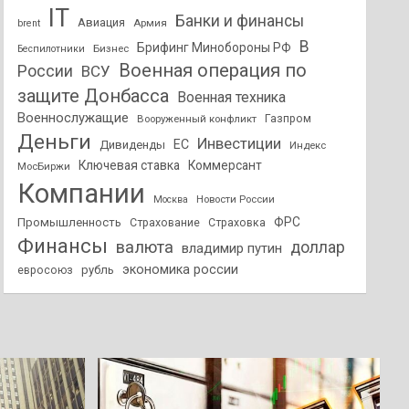
IT
Банки и финансы
Авиация
Армия
brent
В
Брифинг Минобороны РФ
Бизнес
Беспилотники
Военная операция по
России
ВСУ
защите Донбасса
Военная техника
Военнослужащие
Вооруженный конфликт
Газпром
Деньги
Инвестиции
ЕС
Дивиденды
Индекс
Ключевая ставка
Коммерсант
МосБиржи
Компании
Новости России
Москва
ФРС
Промышленность
Страхование
Страховка
Финансы
валюта
доллар
владимир путин
экономика россии
рубль
евросоюз