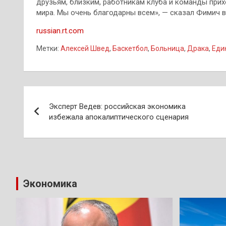
друзьям, близким, работникам клуба и команды при
мира. Мы очень благодарны всем», — сказал Фимич 
russian.rt.com
Метки:
Алексей Швед
,
Баскетбол
,
Больница
,
Драка
,
Еди
Навигация
Эксперт Ведев: российская экономика
по
избежала апокалиптического сценария
записям
Экономика