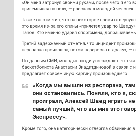
«Он меня затронул своими руками, после чего я его в
приземлился на пол», — рассказал молодой человек.
Также он отметил, что на некоторое время отвернулся
это время из-за его спины «прилетел удар по Шведу»
Tahoe. Кто именно ударил спортсмена, допрашиваемы
Третий задержанный отметил, что инцидент произош
перепалка произошла, потом переросла в драку», — 
По данным СМИ, молодые люди утверждают, что яко
баскетболиста Анастасии Зиадитдиновой в связи с 
предлагает совсем иную картину произошедшего.
«Когда мы вышли из ресторана, там
они остановились. Поняли, кто я, ск
проиграли, Алексей Швед играть не 
самый лучший, что вы мне это гово
Экспрессу».
Кроме того, она категорически отвергла обвинения в