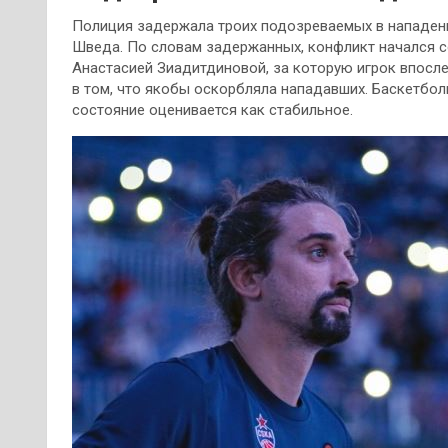
Полиция задержала троих подозреваемых в нападен
Шведа. По словам задержанных, конфликт начался с
Анастасией Зиадитдиновой, за которую игрок впосле
в том, что якобы оскорбляла нападавших. Баскетболи
состояние оценивается как стабильное.