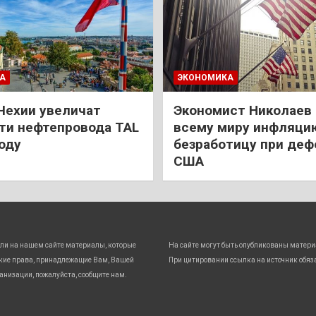
А
ЭКОНОМИКА
Чехии увеличат
Экономист Николаев
и нефтепровода TAL
всему миру инфляци
году
безработицу при деф
США
ли на нашем сайте материалы, которые
На сайте могут быть опубликованы матери
кие права, принадлежащие Вам, Вашей
При цитировании ссылка на источник обяз
анизации, пожалуйста, сообщите нам.