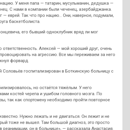
 нацию. У меня папа — татарин, мусульманин, дедушка —
ченец. С нами в компании были чеченец, азербайджанка.
 — еврей. Так что про нацию… Они, наверное, подумали,
руга баскетболиста.
онцевича, его бывший одноклубник вряд ли мог
 ответственность. Алексей — мой хороший друг, очень
 спровоцировать на агрессию. Все мы переживаем за него
кнул форвард.
 Соловьёв госпитализирован в Боткинскую больницу с
илизировалось, но остаётся тяжёлым. У него
ами костей черепа и ушибом головного мозга. По
зы, так как спортсмену необходимо пройти повторное
 известно. Нужно лежать и не двигаться. Он лежит и не
торый тоже не вышел. Там большой диагноз, это просто
 в реанимации, он в больнице», — рассказала Анастасия.