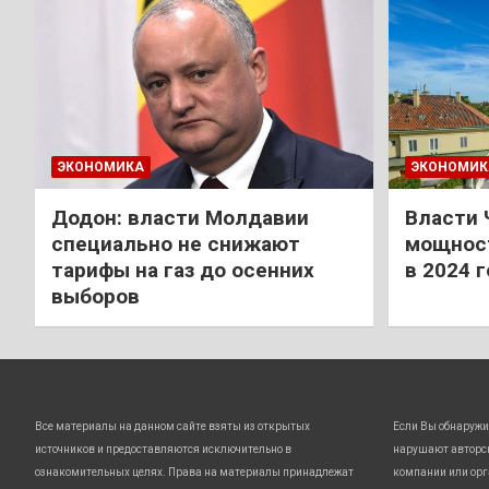
ЭКОНОМИКА
ЭКОНОМИК
Додон: власти Молдавии
Власти 
специально не снижают
мощност
тарифы на газ до осенних
в 2024 
выборов
Все материалы на данном сайте взяты из открытых
Если Вы обнаружи
источников и предоставляются исключительно в
нарушают авторс
ознакомительных целях. Права на материалы принадлежат
компании или орг