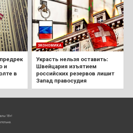
ЭКОНОМИКА
 предрек
Украсть нельзя оставить:
ю и
Швейцария изъятием
олте в
российских резервов лишит
Запад правосудия
алы 18+!
ательна.