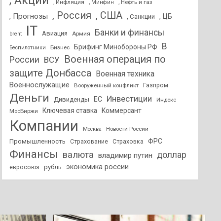
, Акции
, Инфляция
, Нефть и газ
, Минфин
, Россия
, США
, Прогнозы
, ЦБ
, Санкции
IT
Банки и финансы
Авиация
Армия
brent
В
Брифинг Минобороны РФ
Бизнес
Беспилотники
Военная операция по
России
ВСУ
защите Донбасса
Военная техника
Военнослужащие
Вооруженный конфликт
Газпром
Деньги
Инвестиции
ЕС
Дивиденды
Индекс
Ключевая ставка
Коммерсант
МосБиржи
Компании
Новости России
Москва
ФРС
Промышленность
Страхование
Страховка
Финансы
валюта
доллар
владимир путин
экономика россии
рубль
евросоюз