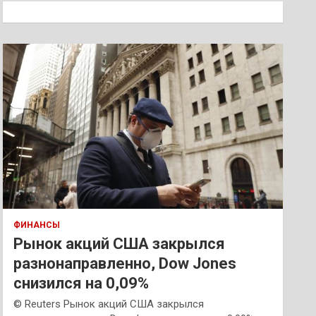
к
ФИНАНСЫ
Рынок акций США закрылся
разнонаправленно, Dow Jones
снизился на 0,09%
© Reuters Рынок акций США закрылся