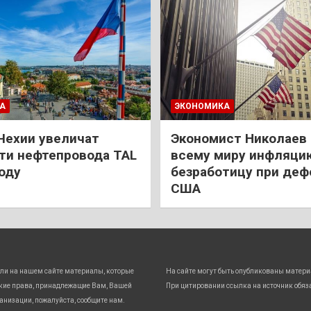
А
ЭКОНОМИКА
Чехии увеличат
Экономист Николаев
и нефтепровода TAL
всему миру инфляци
году
безработицу при деф
США
ли на нашем сайте материалы, которые
На сайте могут быть опубликованы матери
кие права, принадлежащие Вам, Вашей
При цитировании ссылка на источник обяз
анизации, пожалуйста, сообщите нам.