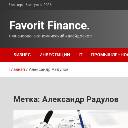
Перейти
Четверг, 6 августа, 2026
к
содержимому
Favorit Finance.
Финансово-экономический калейдоскоп.
БИЗНЕС
ИНВЕСТИЦИИ
IT
ПРОМЫШЛЕННО
Главная
Александр Радулов
Метка:
Александр Радулов