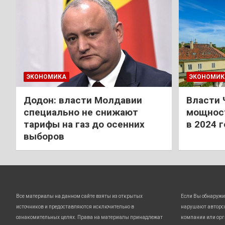
ЭКОНОМИКА
ЭКОНОМИК
Додон: власти Молдавии
Власти 
специально не снижают
мощност
тарифы на газ до осенних
в 2024 
выборов
Все материалы на данном сайте взяты из открытых
Если Вы обнаружи
источников и предоставляются исключительно в
нарушают авторс
ознакомительных целях. Права на материалы принадлежат
компании или орг