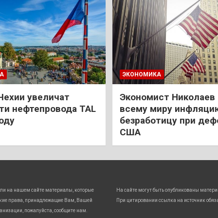
А
ЭКОНОМИКА
Чехии увеличат
Экономист Николаев
и нефтепровода TAL
всему миру инфляци
году
безработицу при деф
США
ли на нашем сайте материалы, которые
На сайте могут быть опубликованы матери
кие права, принадлежащие Вам, Вашей
При цитировании ссылка на источник обяз
анизации, пожалуйста, сообщите нам.