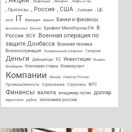
, Акции
, Инфляция
, Нефть и газ
, Минфин
, Россия
, США
, Прогнозы
, ЦБ
, Санкции
IT
Банки и финансы
Авиация
Армия
brent
В
Брифинг Минобороны РФ
Бизнес
Беспилотники
Военная операция по
России
ВСУ
защите Донбасса
Военная техника
Военнослужащие
Вооруженный конфликт
Газпром
Деньги
Инвестиции
ЕС
Дивиденды
Индекс
Ключевая ставка
Коммерсант
МосБиржи
Компании
Новости России
Москва
ФРС
Промышленность
Страхование
Страховка
Финансы
валюта
доллар
владимир путин
экономика россии
рубль
евросоюз