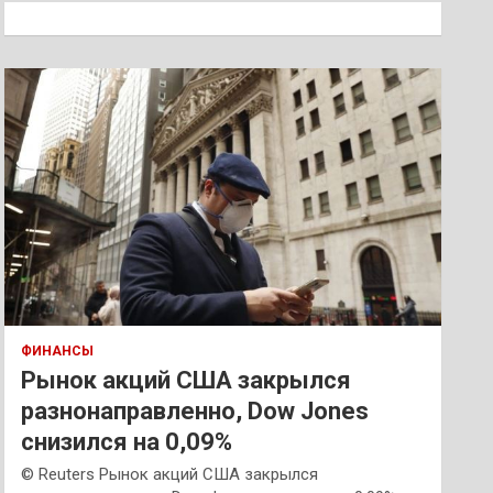
к
ФИНАНСЫ
Рынок акций США закрылся
разнонаправленно, Dow Jones
снизился на 0,09%
© Reuters Рынок акций США закрылся