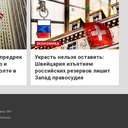
ЭКОНОМИКА
 предрек
Украсть нельзя оставить:
ю и
Швейцария изъятием
олте в
российских резервов лишит
Запад правосудия
алы 18+!
ательна.