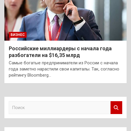
БИЗНЕС
Российские миллиардеры с начала года
разбогатели на $16,35 млрд
Самые богатые предприниматели из России с начала
года заметно нарастили свои капиталы. Так, согласно
рейтингу Bloomberg…
П
о
и
с
к