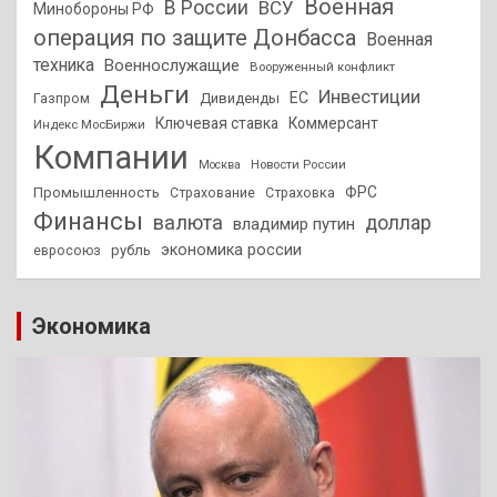
Военная
В России
ВСУ
Минобороны РФ
операция по защите Донбасса
Военная
техника
Военнослужащие
Вооруженный конфликт
Деньги
Инвестиции
ЕС
Дивиденды
Газпром
Ключевая ставка
Коммерсант
Индекс МосБиржи
Компании
Новости России
Москва
ФРС
Промышленность
Страхование
Страховка
Финансы
валюта
доллар
владимир путин
экономика россии
рубль
евросоюз
Экономика