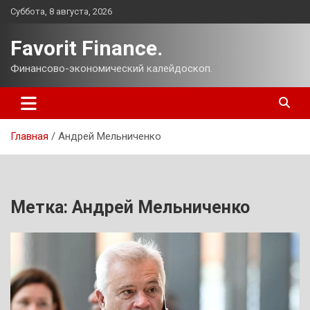
Перейти
Суббота, 8 августа, 2026
к
содержимому
Favorit Finance.
Финансово-экономический калейдоскоп.
Главная
Андрей Мельниченко
Метка:
Андрей Мельниченко