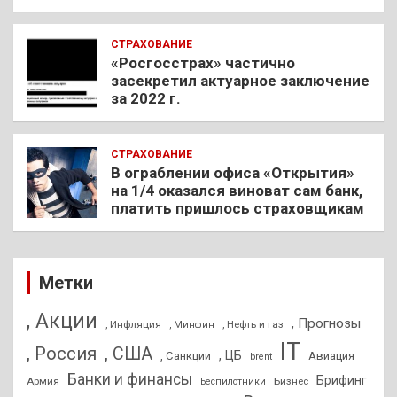
СТРАХОВАНИЕ
«Росгосстрах» частично
засекретил актуарное заключение
за 2022 г.
СТРАХОВАНИЕ
В ограблении офиса «Открытия»
на 1/4 оказался виноват сам банк,
платить пришлось страховщикам
Метки
, Акции
, Прогнозы
, Инфляция
, Нефть и газ
, Минфин
IT
, Россия
, США
, ЦБ
, Санкции
Авиация
brent
Банки и финансы
Брифинг
Армия
Бизнес
Беспилотники