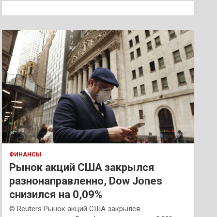
к
ФИНАНСЫ
Рынок акций США закрылся
разнонаправленно, Dow Jones
снизился на 0,09%
© Reuters Рынок акций США закрылся