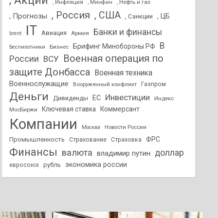
, Акции
, Инфляция
, Нефть и газ
, Минфин
, Россия
, США
, Прогнозы
, ЦБ
, Санкции
IT
Банки и финансы
Авиация
Армия
brent
В
Брифинг Минобороны РФ
Бизнес
Беспилотники
Военная операция по
России
ВСУ
защите Донбасса
Военная техника
Военнослужащие
Вооруженный конфликт
Газпром
Деньги
Инвестиции
ЕС
Дивиденды
Индекс
Ключевая ставка
Коммерсант
МосБиржи
Компании
Новости России
Москва
ФРС
Промышленность
Страхование
Страховка
Финансы
валюта
доллар
владимир путин
экономика россии
рубль
евросоюз