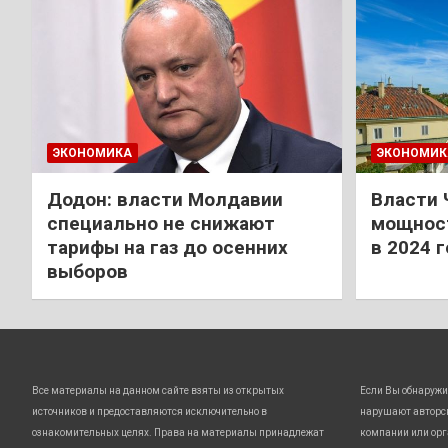
ЭКОНОМИКА
ЭКОНОМИК
Додон: власти Молдавии
Власти 
специально не снижают
мощност
тарифы на газ до осенних
в 2024 
выборов
Все материалы на данном сайте взяты из открытых
Если Вы обнаружи
источников и предоставляются исключительно в
нарушают авторс
ознакомительных целях. Права на материалы принадлежат
компании или орг