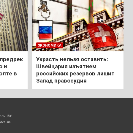
ЭКОНОМИКА
 предрек
Украсть нельзя оставить:
ю и
Швейцария изъятием
олте в
российских резервов лишит
Запад правосудия
алы 18+!
ательна.