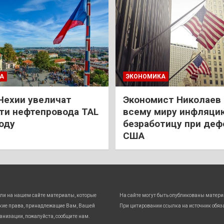
А
ЭКОНОМИКА
Чехии увеличат
Экономист Николаев
и нефтепровода TAL
всему миру инфляци
году
безработицу при деф
США
ли на нашем сайте материалы, которые
На сайте могут быть опубликованы матери
кие права, принадлежащие Вам, Вашей
При цитировании ссылка на источник обяз
анизации, пожалуйста, сообщите нам.