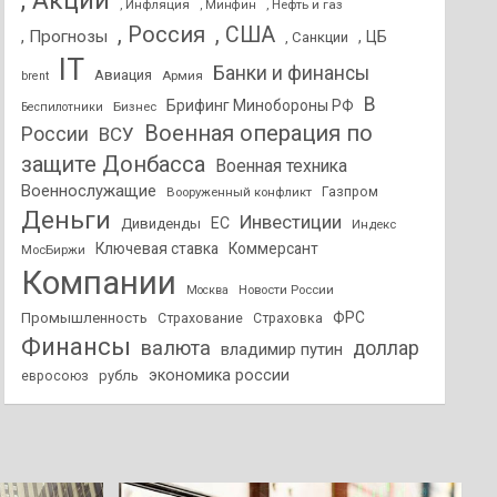
, Акции
, Инфляция
, Нефть и газ
, Минфин
, Россия
, США
, Прогнозы
, ЦБ
, Санкции
IT
Банки и финансы
Авиация
Армия
brent
В
Брифинг Минобороны РФ
Бизнес
Беспилотники
Военная операция по
России
ВСУ
защите Донбасса
Военная техника
Военнослужащие
Вооруженный конфликт
Газпром
Деньги
Инвестиции
ЕС
Дивиденды
Индекс
Ключевая ставка
Коммерсант
МосБиржи
Компании
Новости России
Москва
ФРС
Промышленность
Страхование
Страховка
Финансы
валюта
доллар
владимир путин
экономика россии
рубль
евросоюз