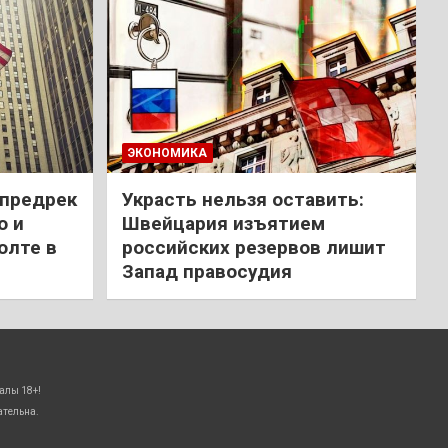
ЭКОНОМИКА
 предрек
Украсть нельзя оставить:
ю и
Швейцария изъятием
олте в
российских резервов лишит
Запад правосудия
алы 18+!
ательна.