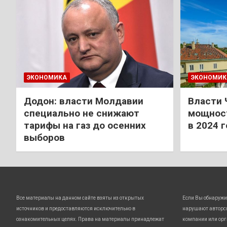
ЭКОНОМИКА
ЭКОНОМИК
Додон: власти Молдавии
Власти 
специально не снижают
мощност
тарифы на газ до осенних
в 2024 
выборов
Все материалы на данном сайте взяты из открытых
Если Вы обнаружи
источников и предоставляются исключительно в
нарушают авторс
ознакомительных целях. Права на материалы принадлежат
компании или орг