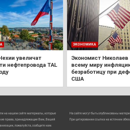
А
ЭКОНОМИКА
Чехии увеличат
Экономист Николаев
и нефтепровода TAL
всему миру инфляци
году
безработицу при деф
США
ли на нашем сайте материалы, которые
На сайте могут быть опубликованы матери
кие права, принадлежащие Вам, Вашей
При цитировании ссылка на источник обяз
анизации, пожалуйста, сообщите нам.