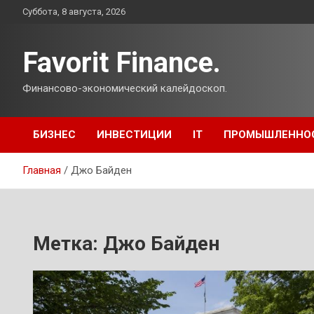
Перейти
Суббота, 8 августа, 2026
к
содержимому
Favorit Finance.
Финансово-экономический калейдоскоп.
БИЗНЕС
ИНВЕСТИЦИИ
IT
ПРОМЫШЛЕННО
Главная
Джо Байден
Метка:
Джо Байден