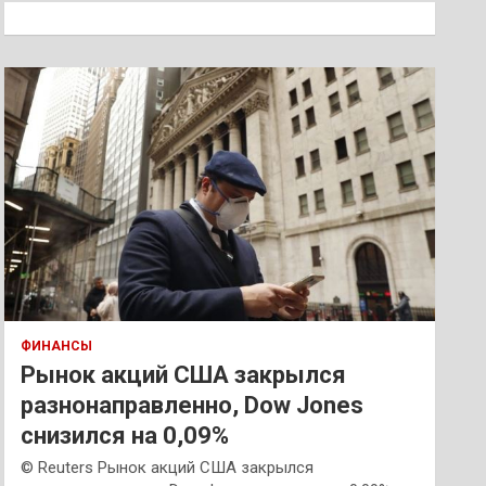
к
ФИНАНСЫ
Рынок акций США закрылся
разнонаправленно, Dow Jones
снизился на 0,09%
© Reuters Рынок акций США закрылся