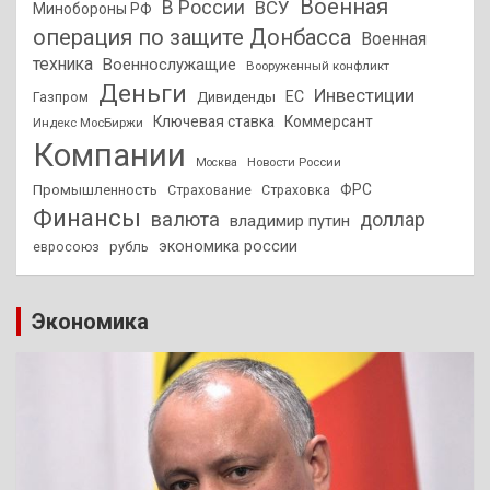
Военная
В России
ВСУ
Минобороны РФ
операция по защите Донбасса
Военная
техника
Военнослужащие
Вооруженный конфликт
Деньги
Инвестиции
ЕС
Дивиденды
Газпром
Ключевая ставка
Коммерсант
Индекс МосБиржи
Компании
Новости России
Москва
ФРС
Промышленность
Страхование
Страховка
Финансы
валюта
доллар
владимир путин
экономика россии
рубль
евросоюз
Экономика