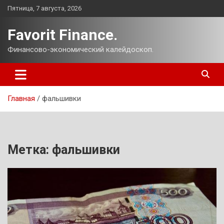
Перейти
Пятница, 7 августа, 2026
к
содержимому
Favorit Finance.
Финансово-экономический калейдоскоп.
Главная
фальшивки
Метка:
фальшивки