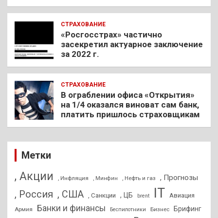
СТРАХОВАНИЕ
«Росгосстрах» частично
засекретил актуарное заключение
за 2022 г.
СТРАХОВАНИЕ
В ограблении офиса «Открытия»
на 1/4 оказался виноват сам банк,
платить пришлось страховщикам
Метки
, Акции
, Прогнозы
, Инфляция
, Нефть и газ
, Минфин
IT
, Россия
, США
, ЦБ
, Санкции
Авиация
brent
Банки и финансы
Брифинг
Армия
Бизнес
Беспилотники