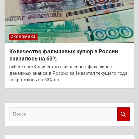
ЭКОНОМИКА
Количество фальшивых купюр в России
снизилось на 63%
pxhere.comКоличество выявленных фальшивых
денежных знаков в России за I квартал текущего года
сократилось на 63% по…
П
о
и
с
к