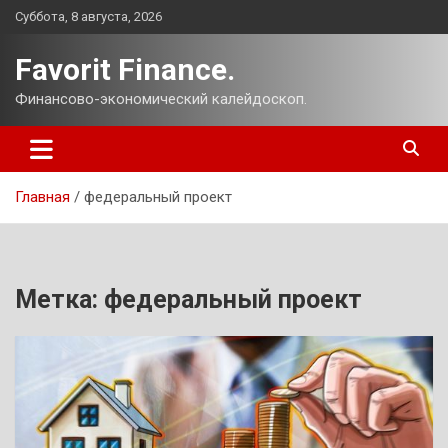
Перейти
Суббота, 8 августа, 2026
к
содержимому
Favorit Finance.
Финансово-экономический калейдоскоп.
Главная
федеральный проект
Метка:
федеральный проект