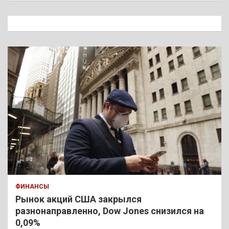
с
к
ФИНАНСЫ
Рынок акций США закрылся
разнонаправленно, Dow Jones снизился на
0,09%