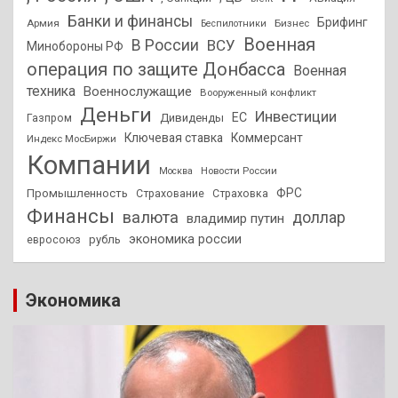
Банки и финансы
Брифинг
Армия
Бизнес
Беспилотники
Военная
В России
ВСУ
Минобороны РФ
операция по защите Донбасса
Военная
техника
Военнослужащие
Вооруженный конфликт
Деньги
Инвестиции
ЕС
Дивиденды
Газпром
Ключевая ставка
Коммерсант
Индекс МосБиржи
Компании
Новости России
Москва
ФРС
Промышленность
Страхование
Страховка
Финансы
валюта
доллар
владимир путин
экономика россии
рубль
евросоюз
Экономика