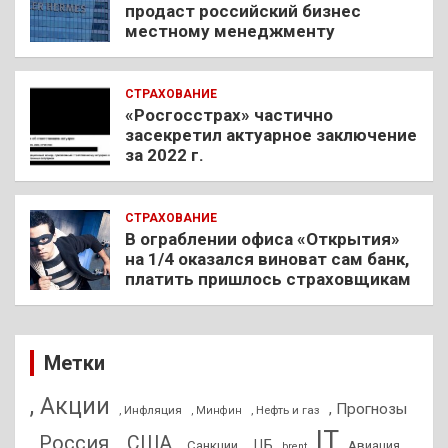
продаст российский бизнес
местному менеджменту
СТРАХОВАНИЕ
«Росгосстрах» частично
засекретил актуарное заключение
за 2022 г.
СТРАХОВАНИЕ
В ограблении офиса «Открытия»
на 1/4 оказался виноват сам банк,
платить пришлось страховщикам
Метки
, Акции
, Прогнозы
, Инфляция
, Нефть и газ
, Минфин
IT
, Россия
, США
, ЦБ
, Санкции
Авиация
brent