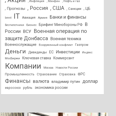
, Акции
, Инфляция
, Нефть и газ
, Минфин
, Россия
, США
, Прогнозы
, ЦБ
, Санкции
IT
Банки и финансы
Авиация
Армия
brent
В
Брифинг Минобороны РФ
Бизнес
Беспилотники
Военная операция по
России
ВСУ
защите Донбасса
Военная техника
Военнослужащие
Вооруженный конфликт
Газпром
Деньги
Инвестиции
ЕС
Дивиденды
Индекс
Ключевая ставка
Коммерсант
МосБиржи
Компании
Новости России
Москва
ФРС
Промышленность
Страхование
Страховка
Финансы
валюта
доллар
владимир путин
экономика россии
рубль
евросоюз