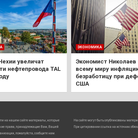
А
ЭКОНОМИКА
Чехии увеличат
Экономист Николаев
и нефтепровода TAL
всему миру инфляци
году
безработицу при деф
США
ли на нашем сайте материалы, которые
На сайте могут быть опубликованы матери
кие права, принадлежащие Вам, Вашей
При цитировании ссылка на источник обяз
анизации, пожалуйста, сообщите нам.