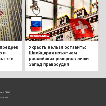
ЭКОНОМИКА
 предрек
Украсть нельзя оставить:
ю и
Швейцария изъятием
олте в
российских резервов лишит
Запад правосудия
алы 18+!
ательна.