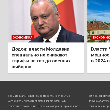
ЭКОНОМИКА
ЭКОНОМИК
Додон: власти Молдавии
Власти 
специально не снижают
мощност
тарифы на газ до осенних
в 2024 
выборов
Все материалы на данном сайте взяты из открытых
Если Вы обнаружи
источников и предоставляются исключительно в
нарушают авторс
ознакомительных целях. Права на материалы принадлежат
компании или орг