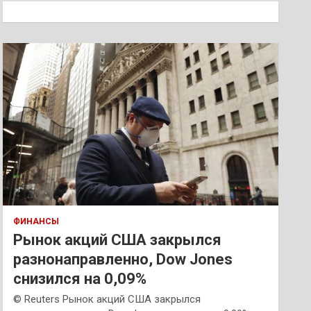
к
ФИНАНСЫ
Рынок акций США закрылся
разнонаправленно, Dow Jones
снизился на 0,09%
© Reuters Рынок акций США закрылся