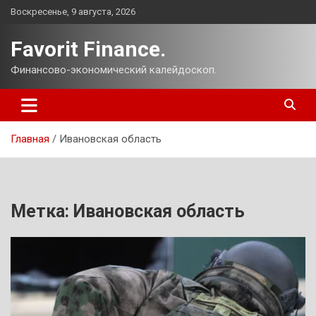
Перейти
Воскресенье, 9 августа, 2026
к
содержимому
Favorit Finance.
Финансово-экономический калейдоскоп.
Главная
Ивановская область
Метка:
Ивановская область