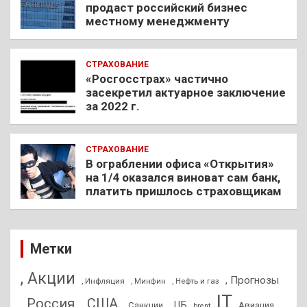
продаст российский бизнес
местному менеджменту
СТРАХОВАНИЕ
«Росгосстрах» частично
засекретил актуарное заключение
за 2022 г.
СТРАХОВАНИЕ
В ограблении офиса «Открытия»
на 1/4 оказался виноват сам банк,
платить пришлось страховщикам
Метки
, Акции
, Прогнозы
, Инфляция
, Нефть и газ
, Минфин
IT
, Россия
, США
, ЦБ
, Санкции
Авиация
brent