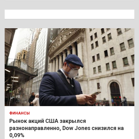
с
к
ФИНАНСЫ
Рынок акций США закрылся
разнонаправленно, Dow Jones снизился на
0,09%