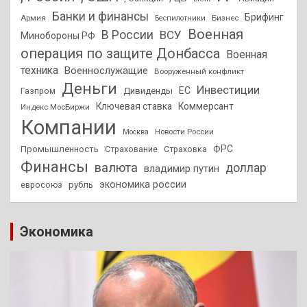
Банки и финансы
Брифинг
Армия
Бизнес
Беспилотники
Военная
В России
ВСУ
Минобороны РФ
операция по защите Донбасса
Военная
техника
Военнослужащие
Вооруженный конфликт
Деньги
Инвестиции
ЕС
Дивиденды
Газпром
Ключевая ставка
Коммерсант
Индекс МосБиржи
Компании
Новости России
Москва
ФРС
Промышленность
Страхование
Страховка
Финансы
валюта
доллар
владимир путин
экономика россии
рубль
евросоюз
Экономика