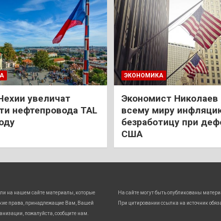
А
ЭКОНОМИКА
Чехии увеличат
Экономист Николаев
и нефтепровода TAL
всему миру инфляци
году
безработицу при деф
США
ли на нашем сайте материалы, которые
На сайте могут быть опубликованы матери
кие права, принадлежащие Вам, Вашей
При цитировании ссылка на источник обяз
анизации, пожалуйста, сообщите нам.