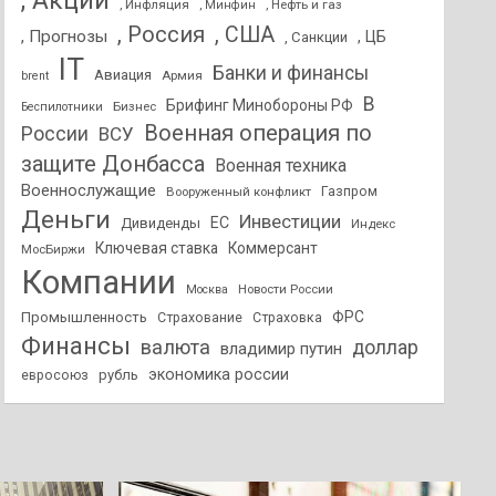
, Акции
, Инфляция
, Нефть и газ
, Минфин
, Россия
, США
, Прогнозы
, ЦБ
, Санкции
IT
Банки и финансы
Авиация
Армия
brent
В
Брифинг Минобороны РФ
Бизнес
Беспилотники
Военная операция по
России
ВСУ
защите Донбасса
Военная техника
Военнослужащие
Вооруженный конфликт
Газпром
Деньги
Инвестиции
ЕС
Дивиденды
Индекс
Ключевая ставка
Коммерсант
МосБиржи
Компании
Новости России
Москва
ФРС
Промышленность
Страхование
Страховка
Финансы
валюта
доллар
владимир путин
экономика россии
рубль
евросоюз