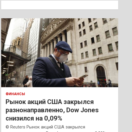
к
ФИНАНСЫ
Рынок акций США закрылся
разнонаправленно, Dow Jones
снизился на 0,09%
© Reuters Рынок акций США закрылся