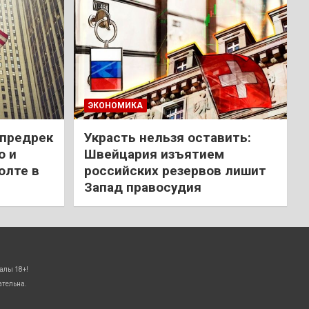
ЭКОНОМИКА
 предрек
Украсть нельзя оставить:
ю и
Швейцария изъятием
олте в
российских резервов лишит
Запад правосудия
алы 18+!
ательна.