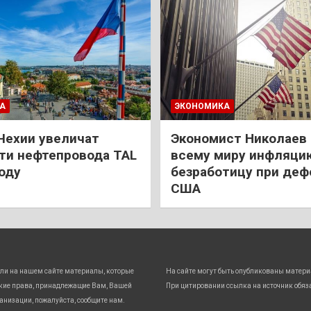
А
ЭКОНОМИКА
Чехии увеличат
Экономист Николаев
и нефтепровода TAL
всему миру инфляци
году
безработицу при деф
США
ли на нашем сайте материалы, которые
На сайте могут быть опубликованы матери
кие права, принадлежащие Вам, Вашей
При цитировании ссылка на источник обяз
анизации, пожалуйста, сообщите нам.