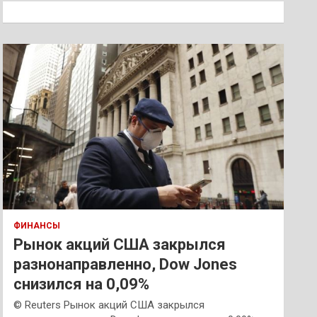
к
ФИНАНСЫ
Рынок акций США закрылся
разнонаправленно, Dow Jones
снизился на 0,09%
© Reuters Рынок акций США закрылся