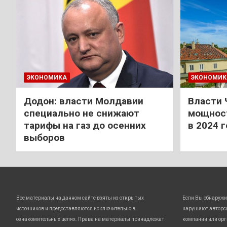
ЭКОНОМИКА
ЭКОНОМИК
Додон: власти Молдавии
Власти 
специально не снижают
мощност
тарифы на газ до осенних
в 2024 
выборов
Все материалы на данном сайте взяты из открытых
Если Вы обнаружи
источников и предоставляются исключительно в
нарушают авторс
ознакомительных целях. Права на материалы принадлежат
компании или орг