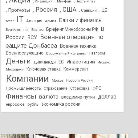
, Акции
, Инфляция
, Нефть и газ
, Минфин
, Россия
, США
, Прогнозы
, ЦБ
, Санкции
IT
Банки и финансы
Авиация
Армия
brent
В
Брифинг Минобороны РФ
Бизнес
Беспилотники
Военная операция по
России
ВСУ
защите Донбасса
Военная техника
Военнослужащие
Вооруженный конфликт
Газпром
Деньги
Инвестиции
ЕС
Дивиденды
Индекс
Ключевая ставка
Коммерсант
МосБиржи
Компании
Новости России
Москва
ФРС
Промышленность
Страхование
Страховка
Финансы
валюта
доллар
владимир путин
экономика россии
рубль
евросоюз