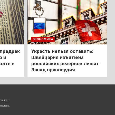
ЭКОНОМИКА
 предрек
Украсть нельзя оставить:
ю и
Швейцария изъятием
олте в
российских резервов лишит
Запад правосудия
алы 18+!
ательна.