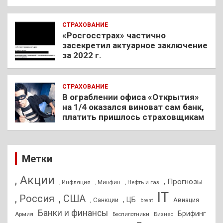
СТРАХОВАНИЕ
«Росгосстрах» частично
засекретил актуарное заключение
за 2022 г.
СТРАХОВАНИЕ
В ограблении офиса «Открытия»
на 1/4 оказался виноват сам банк,
платить пришлось страховщикам
Метки
, Акции
, Прогнозы
, Инфляция
, Нефть и газ
, Минфин
IT
, Россия
, США
, ЦБ
, Санкции
Авиация
brent
Банки и финансы
Брифинг
Армия
Бизнес
Беспилотники