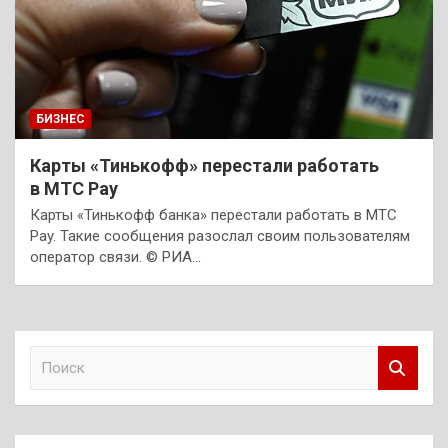
БИЗНЕС
Карты «Тинькофф» перестали работать
в МТС Pay
Карты «Тинькофф банка» перестали работать в МТС
Pay. Такие сообщения разослал своим пользователям
оператор связи. © РИА…
П
о
и
с
к