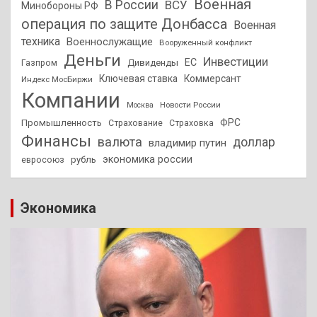
Военная
В России
ВСУ
Минобороны РФ
операция по защите Донбасса
Военная
техника
Военнослужащие
Вооруженный конфликт
Деньги
Инвестиции
ЕС
Дивиденды
Газпром
Ключевая ставка
Коммерсант
Индекс МосБиржи
Компании
Новости России
Москва
ФРС
Промышленность
Страхование
Страховка
Финансы
валюта
доллар
владимир путин
экономика россии
рубль
евросоюз
Экономика