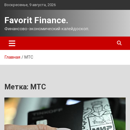
Перейти
Воскресенье, 9 августа, 2026
к
содержимому
Favorit Finance.
Финансово-экономический калейдоскоп.
Главная
МТС
Метка:
МТС