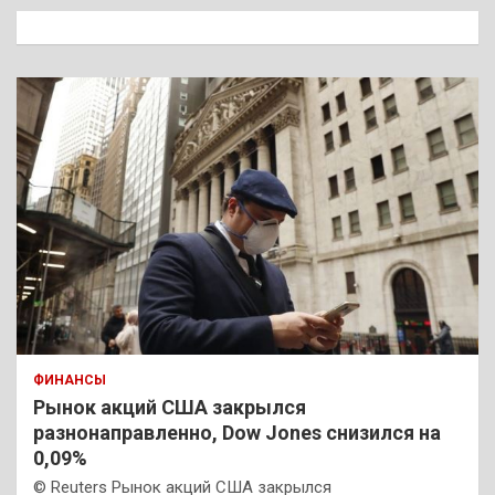
к
ФИНАНСЫ
Рынок акций США закрылся
разнонаправленно, Dow Jones снизился на
0,09%
© Reuters Рынок акций США закрылся