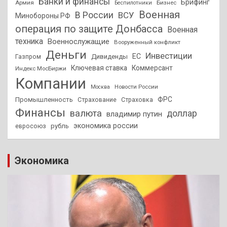
Банки и финансы
Брифинг
Армия
Бизнес
Беспилотники
Военная
В России
ВСУ
Минобороны РФ
операция по защите Донбасса
Военная
техника
Военнослужащие
Вооруженный конфликт
Деньги
Инвестиции
ЕС
Дивиденды
Газпром
Ключевая ставка
Коммерсант
Индекс МосБиржи
Компании
Новости России
Москва
ФРС
Промышленность
Страхование
Страховка
Финансы
валюта
доллар
владимир путин
экономика россии
рубль
евросоюз
Экономика