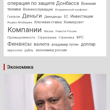
операция по защите Донбасса
Военная
техника
Военнослужащие
Вооруженный конфликт
Деньги
Инвестиции
ЕС
Дивиденды
Газпром
Ключевая ставка
Коммерсант
Индекс МосБиржи
Компании
Новости России
Москва
ФРС
Промышленность
Страхование
Страховка
Финансы
валюта
доллар
владимир путин
экономика россии
рубль
евросоюз
Экономика