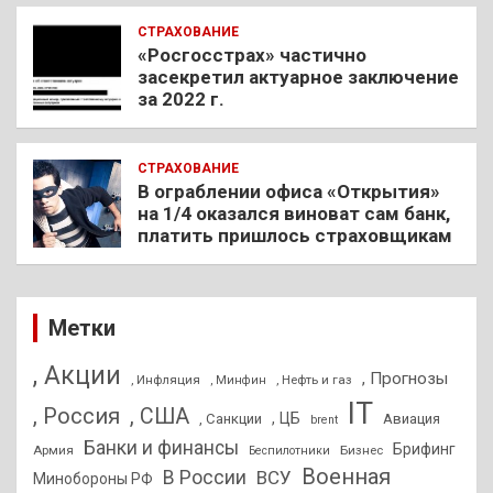
СТРАХОВАНИЕ
«Росгосстрах» частично
засекретил актуарное заключение
за 2022 г.
СТРАХОВАНИЕ
В ограблении офиса «Открытия»
на 1/4 оказался виноват сам банк,
платить пришлось страховщикам
Метки
, Акции
, Прогнозы
, Инфляция
, Нефть и газ
, Минфин
IT
, Россия
, США
, ЦБ
, Санкции
Авиация
brent
Банки и финансы
Брифинг
Армия
Бизнес
Беспилотники
Военная
В России
ВСУ
Минобороны РФ