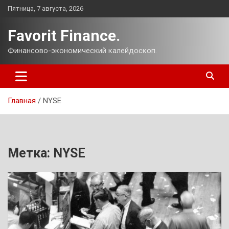
Перейти
Пятница, 7 августа, 2026
к
содержимому
Favorit Finance.
Финансово-экономический калейдоскоп.
Главная
NYSE
Метка:
NYSE