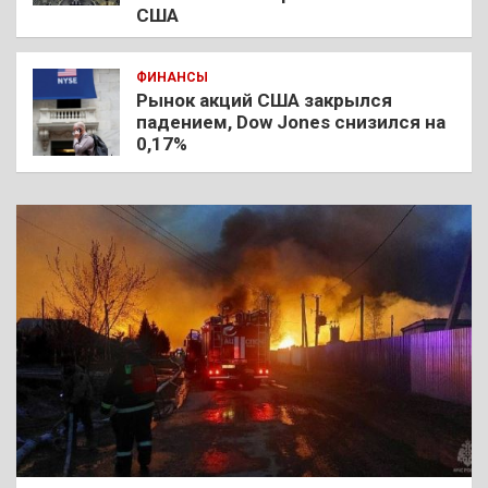
США
ФИНАНСЫ
Рынок акций США закрылся
падением, Dow Jones снизился на
0,17%