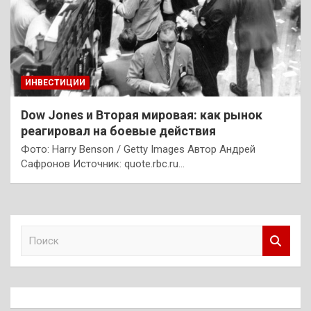
ИНВЕСТИЦИИ
Dow Jones и Вторая мировая: как рынок
реагировал на боевые действия
Фото: Harry Benson / Getty Images Автор Андрей
Сафронов Источник: quote.rbc.ru…
П
о
и
с
к