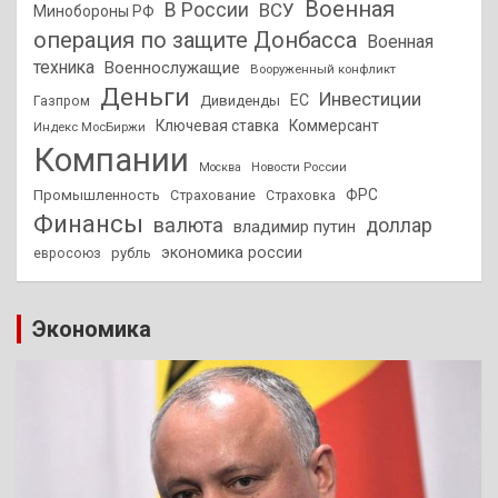
Военная
В России
ВСУ
Минобороны РФ
операция по защите Донбасса
Военная
техника
Военнослужащие
Вооруженный конфликт
Деньги
Инвестиции
ЕС
Дивиденды
Газпром
Ключевая ставка
Коммерсант
Индекс МосБиржи
Компании
Новости России
Москва
ФРС
Промышленность
Страхование
Страховка
Финансы
валюта
доллар
владимир путин
экономика россии
рубль
евросоюз
Экономика