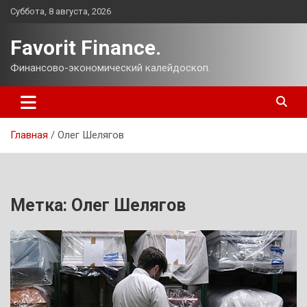
Перейти
Суббота, 8 августа, 2026
к
содержимому
Favorit Finance.
Финансово-экономический калейдоскоп.
Главная
Олег Шелягов
Метка:
Олег Шелягов