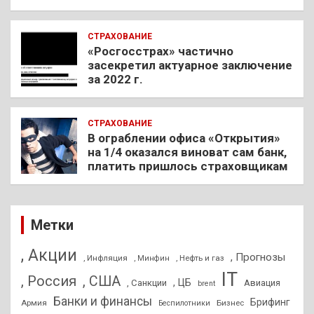
СТРАХОВАНИЕ
«Росгосстрах» частично
засекретил актуарное заключение
за 2022 г.
СТРАХОВАНИЕ
В ограблении офиса «Открытия»
на 1/4 оказался виноват сам банк,
платить пришлось страховщикам
Метки
, Акции
, Прогнозы
, Инфляция
, Нефть и газ
, Минфин
IT
, Россия
, США
, ЦБ
, Санкции
Авиация
brent
Банки и финансы
Брифинг
Армия
Бизнес
Беспилотники