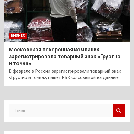
БИЗНЕС
Московская похоронная компания
зарегистрировала товарный знак «Грустно
и точка»
В феврале в России зарегистрировали товарный знак
«Грустно и точка», пишет РБК со ссылкой на данные…
П
о
и
с
к