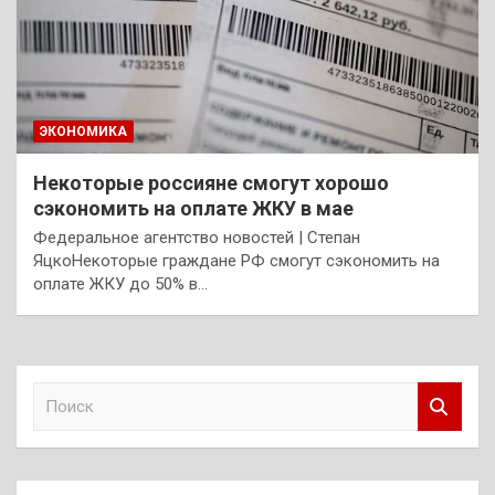
ЭКОНОМИКА
Некоторые россияне смогут хорошо
сэкономить на оплате ЖКУ в мае
Федеральное агентство новостей | Cтепан
ЯцкоНекоторые граждане РФ смогут сэкономить на
оплате ЖКУ до 50% в…
П
о
и
с
к