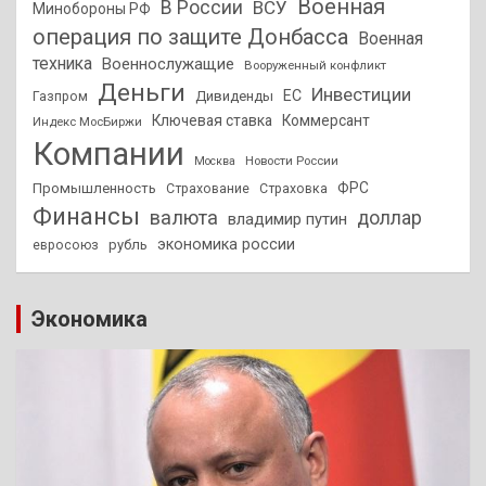
Военная
В России
ВСУ
Минобороны РФ
операция по защите Донбасса
Военная
техника
Военнослужащие
Вооруженный конфликт
Деньги
Инвестиции
ЕС
Дивиденды
Газпром
Ключевая ставка
Коммерсант
Индекс МосБиржи
Компании
Новости России
Москва
ФРС
Промышленность
Страхование
Страховка
Финансы
валюта
доллар
владимир путин
экономика россии
рубль
евросоюз
Экономика