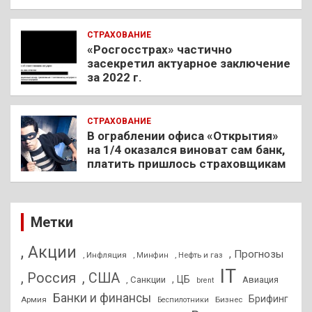
СТРАХОВАНИЕ
«Росгосстрах» частично
засекретил актуарное заключение
за 2022 г.
СТРАХОВАНИЕ
В ограблении офиса «Открытия»
на 1/4 оказался виноват сам банк,
платить пришлось страховщикам
Метки
, Акции
, Прогнозы
, Инфляция
, Нефть и газ
, Минфин
IT
, Россия
, США
, ЦБ
, Санкции
Авиация
brent
Банки и финансы
Брифинг
Армия
Бизнес
Беспилотники