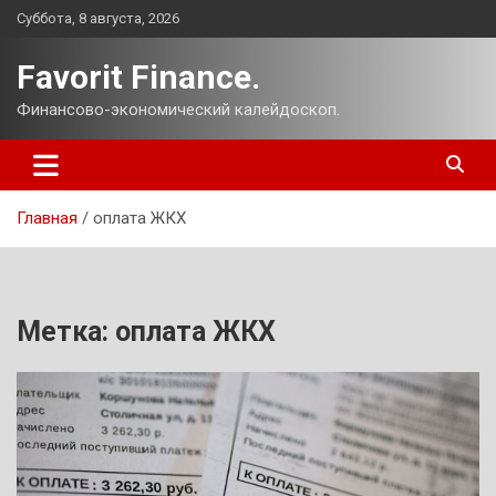
Перейти
Суббота, 8 августа, 2026
к
содержимому
Favorit Finance.
Финансово-экономический калейдоскоп.
Главная
оплата ЖКХ
Метка:
оплата ЖКХ