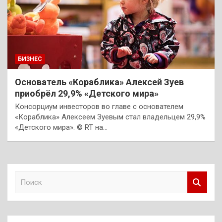
БИЗНЕС
Основатель «Кораблика» Алексей Зуев
приобрёл 29,9% «Детского мира»
Консорциум инвесторов во главе с основателем
«Кораблика» Алексеем Зуевым стал владельцем 29,9%
«Детского мира». © RT на…
П
о
и
с
к