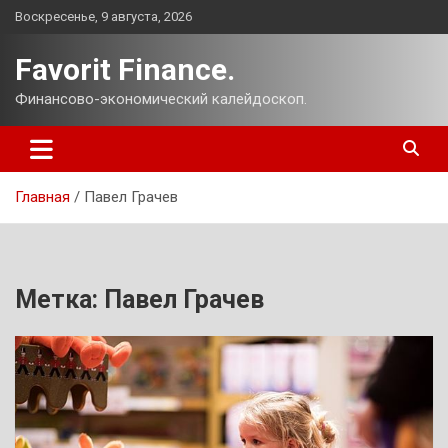
Перейти
Воскресенье, 9 августа, 2026
к
содержимому
Favorit Finance.
Финансово-экономический калейдоскоп.
Главная
Павел Грачев
Метка:
Павел Грачев