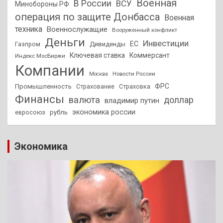
Военная
В России
ВСУ
Минобороны РФ
операция по защите Донбасса
Военная
техника
Военнослужащие
Вооруженный конфликт
Деньги
Инвестиции
ЕС
Дивиденды
Газпром
Ключевая ставка
Коммерсант
Индекс МосБиржи
Компании
Новости России
Москва
ФРС
Промышленность
Страхование
Страховка
Финансы
валюта
доллар
владимир путин
экономика россии
рубль
евросоюз
Экономика