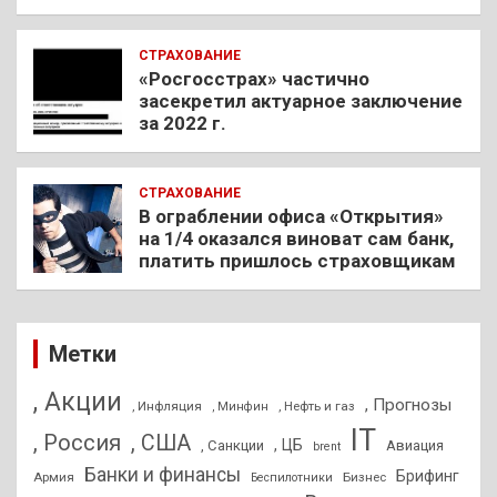
СТРАХОВАНИЕ
«Росгосстрах» частично
засекретил актуарное заключение
за 2022 г.
СТРАХОВАНИЕ
В ограблении офиса «Открытия»
на 1/4 оказался виноват сам банк,
платить пришлось страховщикам
Метки
, Акции
, Прогнозы
, Инфляция
, Нефть и газ
, Минфин
IT
, Россия
, США
, ЦБ
, Санкции
Авиация
brent
Банки и финансы
Брифинг
Армия
Бизнес
Беспилотники