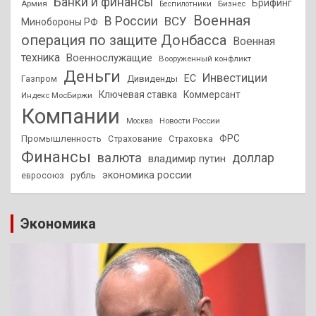
Банки и финансы
Брифинг
Армия
Бизнес
Беспилотники
Военная
В России
ВСУ
Минобороны РФ
операция по защите Донбасса
Военная
техника
Военнослужащие
Вооруженный конфликт
Деньги
Инвестиции
ЕС
Дивиденды
Газпром
Ключевая ставка
Коммерсант
Индекс МосБиржи
Компании
Новости России
Москва
ФРС
Промышленность
Страхование
Страховка
Финансы
валюта
доллар
владимир путин
экономика россии
рубль
евросоюз
Экономика