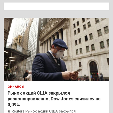
к
ФИНАНСЫ
Рынок акций США закрылся
разнонаправленно, Dow Jones снизился на
0,09%
© Reuters Рынок акций США закрылся