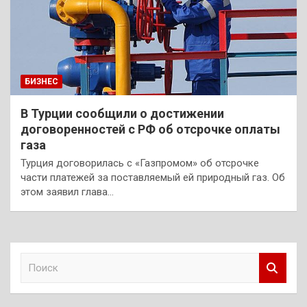
БИЗНЕС
В Турции сообщили о достижении
договоренностей с РФ об отсрочке оплаты
газа
Турция договорилась с «Газпромом» об отсрочке
части платежей за поставляемый ей природный газ. Об
этом заявил глава…
П
о
и
с