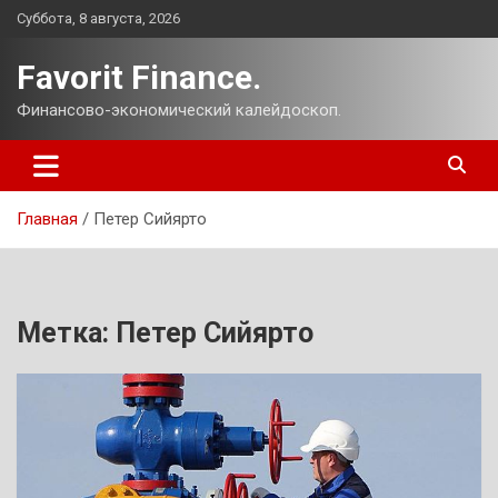
Перейти
Суббота, 8 августа, 2026
к
содержимому
Favorit Finance.
Финансово-экономический калейдоскоп.
Главная
Петер Сийярто
Метка:
Петер Сийярто