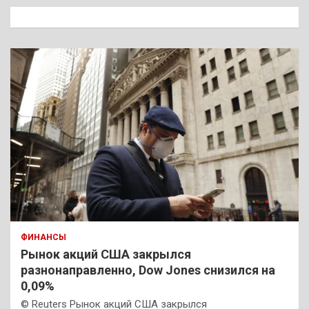
к
ФИНАНСЫ
Рынок акций США закрылся
разнонаправленно, Dow Jones снизился на
0,09%
© Reuters Рынок акций США закрылся