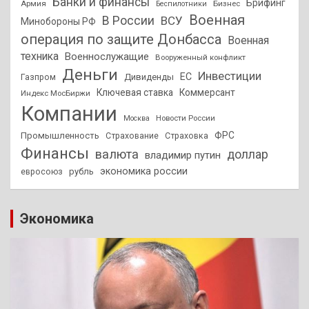
Банки и финансы
Брифинг
Армия
Бизнес
Беспилотники
Военная
В России
ВСУ
Минобороны РФ
операция по защите Донбасса
Военная
техника
Военнослужащие
Вооруженный конфликт
Деньги
Инвестиции
ЕС
Дивиденды
Газпром
Ключевая ставка
Коммерсант
Индекс МосБиржи
Компании
Новости России
Москва
ФРС
Промышленность
Страхование
Страховка
Финансы
валюта
доллар
владимир путин
экономика россии
рубль
евросоюз
Экономика