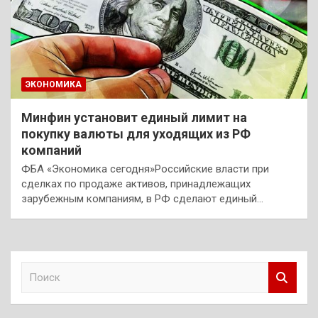
ЭКОНОМИКА
Минфин установит единый лимит на
покупку валюты для уходящих из РФ
компаний
ФБА «Экономика сегодня»Российские власти при
сделках по продаже активов, принадлежащих
зарубежным компаниям, в РФ сделают единый…
П
о
и
с