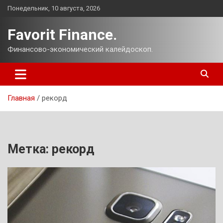
Перейти
Понедельник, 10 августа, 2026
к
содержимому
Favorit Finance.
Финансово-экономический калейдоскоп.
Главная
рекорд
Метка:
рекорд