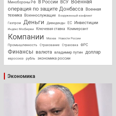
Военная
В России
ВСУ
Минобороны РФ
операция по защите Донбасса
Военная
техника
Военнослужащие
Вооруженный конфликт
Деньги
Инвестиции
ЕС
Дивиденды
Газпром
Ключевая ставка
Коммерсант
Индекс МосБиржи
Компании
Новости России
Москва
ФРС
Промышленность
Страхование
Страховка
Финансы
валюта
доллар
владимир путин
экономика россии
рубль
евросоюз
Экономика