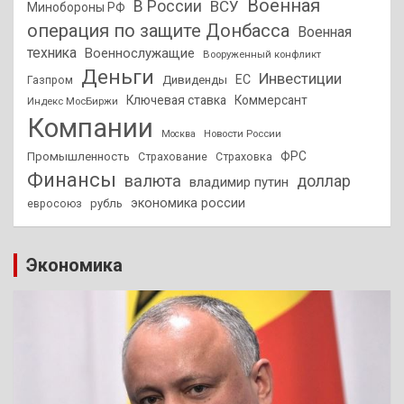
Военная
В России
ВСУ
Минобороны РФ
операция по защите Донбасса
Военная
техника
Военнослужащие
Вооруженный конфликт
Деньги
Инвестиции
ЕС
Дивиденды
Газпром
Ключевая ставка
Коммерсант
Индекс МосБиржи
Компании
Новости России
Москва
ФРС
Промышленность
Страхование
Страховка
Финансы
валюта
доллар
владимир путин
экономика россии
рубль
евросоюз
Экономика