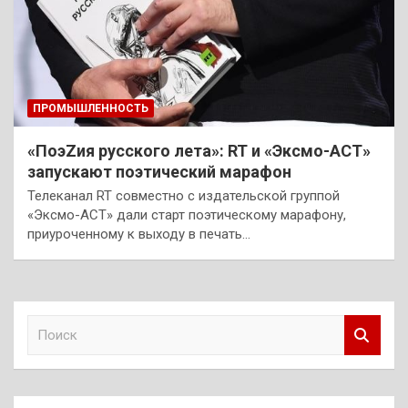
ПРОМЫШЛЕННОСТЬ
«ПоэZия русского лета»: RT и «Эксмо-АСТ»
запускают поэтический марафон
Телеканал RT совместно с издательской группой
«Эксмо-АСТ» дали старт поэтическому марафону,
приуроченному к выходу в печать…
П
о
и
с
к