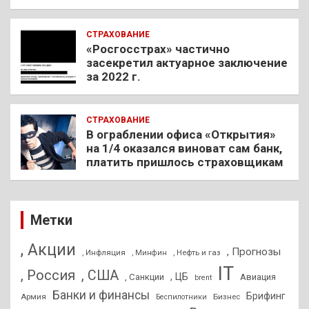
СТРАХОВАНИЕ
«Росгосстрах» частично
засекретил актуарное заключение
за 2022 г.
СТРАХОВАНИЕ
В ограблении офиса «Открытия»
на 1/4 оказался виноват сам банк,
платить пришлось страховщикам
Метки
, Акции
, Прогнозы
, Инфляция
, Нефть и газ
, Минфин
IT
, Россия
, США
, ЦБ
, Санкции
Авиация
brent
Банки и финансы
Брифинг
Армия
Бизнес
Беспилотники