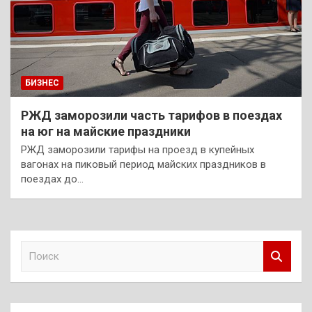
БИЗНЕС
РЖД заморозили часть тарифов в поездах
на юг на майские праздники
РЖД заморозили тарифы на проезд в купейных
вагонах на пиковый период майских праздников в
поездах до…
П
о
и
с
к