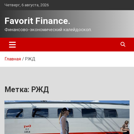
Перейти
Четверг, 6 августа, 2026
к
содержимому
Favorit Finance.
Финансово-экономический калейдоскоп.
Главная
РЖД
Метка:
РЖД