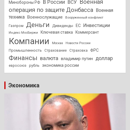
Военная
В России
ВСУ
Минобороны РФ
операция по защите Донбасса
Военная
техника
Военнослужащие
Вооруженный конфликт
Деньги
Инвестиции
ЕС
Дивиденды
Газпром
Ключевая ставка
Коммерсант
Индекс МосБиржи
Компании
Новости России
Москва
ФРС
Промышленность
Страхование
Страховка
Финансы
валюта
доллар
владимир путин
экономика россии
рубль
евросоюз
Экономика