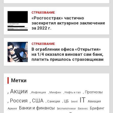
СТРАХОВАНИЕ
«Росгосстрах» частично
засекретил актуарное заключение
за 2022 г.
СТРАХОВАНИЕ
В ограблении офиса «Открытия»
на 1/4 оказался виноват сам банк,
платить пришлось страховщикам
Метки
, Акции
, Прогнозы
, Инфляция
, Нефть и газ
, Минфин
IT
, Россия
, США
, ЦБ
, Санкции
Авиация
brent
Банки и финансы
Брифинг
Армия
Бизнес
Беспилотники