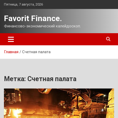
Перейти
Пятница, 7 августа, 2026
к
содержимому
Favorit Finance.
Финансово-экономический калейдоскоп.
Главная
Счетная палата
Метка:
Счетная палата