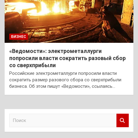
БИЗНЕС
«Ведомости»: электрометаллурги
попросили власти сократить разовый сбор
со сверхприбыли
Российские электрометаллурги попросили власти
сократить размер разового сбора со сверхприбыли
бизнеса. Об этом пишут «Ведомости», ссылаясь…
П
о
и
с