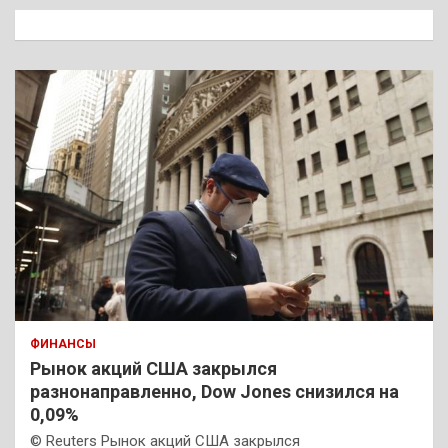
к
ФИНАНСЫ
Рынок акций США закрылся
разнонаправленно, Dow Jones снизился на
0,09%
© Reuters Рынок акций США закрылся