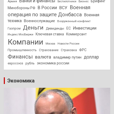
Банки и финансы
Брифинг
Армия
Бизнес
Беспилотники
Военная
В России
ВСУ
Минобороны РФ
операция по защите Донбасса
Военная
техника
Военнослужащие
Вооруженный конфликт
Деньги
Инвестиции
ЕС
Дивиденды
Газпром
Ключевая ставка
Коммерсант
Индекс МосБиржи
Компании
Новости России
Москва
ФРС
Промышленность
Страхование
Страховка
Финансы
валюта
доллар
владимир путин
экономика россии
рубль
евросоюз
Экономика