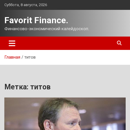
Перейти
Суббота, 8 августа, 2026
к
содержимому
Favorit Finance.
Финансово-экономический калейдоскоп.
Главная
титов
Метка:
титов