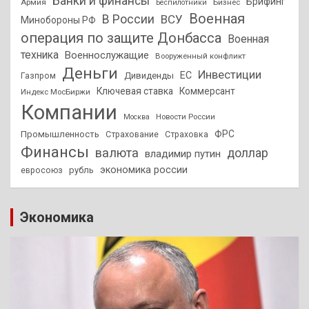
Банки и финансы
Брифинг
Армия
Бизнес
Беспилотники
Военная
В России
ВСУ
Минобороны РФ
операция по защите Донбасса
Военная
техника
Военнослужащие
Вооруженный конфликт
Деньги
Инвестиции
ЕС
Дивиденды
Газпром
Ключевая ставка
Коммерсант
Индекс МосБиржи
Компании
Новости России
Москва
ФРС
Промышленность
Страхование
Страховка
Финансы
валюта
доллар
владимир путин
экономика россии
рубль
евросоюз
Экономика