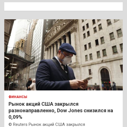
к
ФИНАНСЫ
Рынок акций США закрылся
разнонаправленно, Dow Jones снизился на
0,09%
© Reuters Рынок акций США закрылся