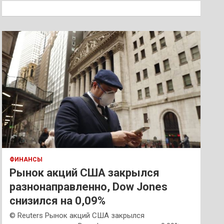
к
ФИНАНСЫ
Рынок акций США закрылся
разнонаправленно, Dow Jones
снизился на 0,09%
© Reuters Рынок акций США закрылся