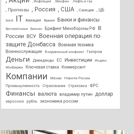
, Акции
, Инфляция
, Нефть и газ
, Минфин
, Россия
, США
, Прогнозы
, ЦБ
, Санкции
IT
Банки и финансы
Авиация
Армия
brent
В
Брифинг Минобороны РФ
Бизнес
Беспилотники
Военная операция по
России
ВСУ
защите Донбасса
Военная техника
Военнослужащие
Вооруженный конфликт
Газпром
Деньги
Инвестиции
ЕС
Дивиденды
Индекс
Ключевая ставка
Коммерсант
МосБиржи
Компании
Новости России
Москва
ФРС
Промышленность
Страхование
Страховка
Финансы
валюта
доллар
владимир путин
экономика россии
рубль
евросоюз