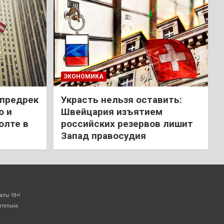
ЭКОНОМИКА
 предрек
Украсть нельзя оставить:
ю и
Швейцария изъятием
олте в
российских резервов лишит
Запад правосудия
алы 18+!
ательна.