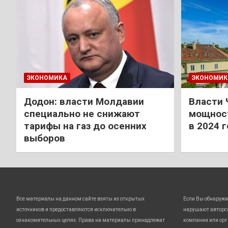
ЭКОНОМИКА
ЭКОНОМИК
Додон: власти Молдавии
Власти 
специально не снижают
мощност
тарифы на газ до осенних
в 2024 
выборов
Все материалы на данном сайте взяты из открытых
Если Вы обнаружи
источников и предоставляются исключительно в
нарушают авторс
ознакомительных целях. Права на материалы принадлежат
компании или орг