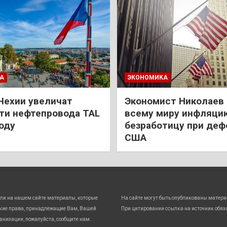
А
ЭКОНОМИКА
Чехии увеличат
Экономист Николаев
и нефтепровода TAL
всему миру инфляци
году
безработицу при деф
США
ли на нашем сайте материалы, которые
На сайте могут быть опубликованы матери
кие права, принадлежащие Вам, Вашей
При цитировании ссылка на источник обяз
анизации, пожалуйста, сообщите нам.