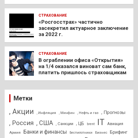
СТРАХОВАНИЕ
«Росгосстрах» частично
засекретил актуарное заключение
за 2022 г.
СТРАХОВАНИЕ
В ограблении офиса «Открытия»
на 1/4 оказался виноват сам банк,
платить пришлось страховщикам
Метки
, Акции
, Прогнозы
, Инфляция
, Нефть и газ
, Минфин
IT
, Россия
, США
, ЦБ
, Санкции
Авиация
brent
Банки и финансы
Брифинг
Армия
Бизнес
Беспилотники