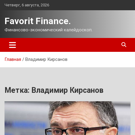
Перейти
Четверг, 6 августа, 2026
к
содержимому
Favorit Finance.
Финансово-экономический калейдоскоп.
Главная
Владимир Кирсанов
Метка:
Владимир Кирсанов