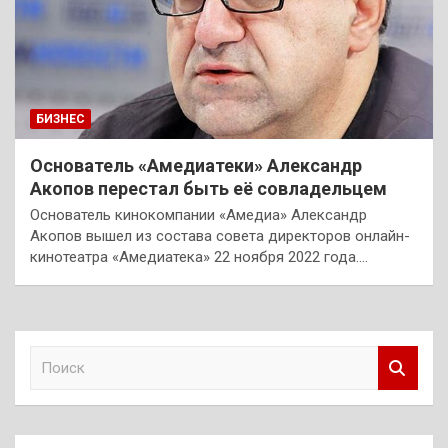
БИЗНЕС
Основатель «Амедиатеки» Александр
Акопов перестал быть её совладельцем
Основатель кинокомпании «Амедиа» Александр
Акопов вышел из состава совета директоров онлайн-
кинотеатра «Амедиатека» 22 ноября 2022 года.…
П
о
и
с
к