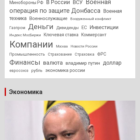
Военная
В России
ВСУ
Минобороны РФ
операция по защите Донбасса
Военная
техника
Военнослужащие
Вооруженный конфликт
Деньги
Инвестиции
ЕС
Дивиденды
Газпром
Ключевая ставка
Коммерсант
Индекс МосБиржи
Компании
Новости России
Москва
ФРС
Промышленность
Страхование
Страховка
Финансы
валюта
доллар
владимир путин
экономика россии
рубль
евросоюз
Экономика