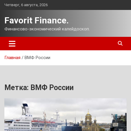
Перейти
Четверг, 6 августа, 2026
к
содержимому
Favorit Finance.
Финансово-экономический калейдоскоп.
Главная
ВМФ России
Метка:
ВМФ России