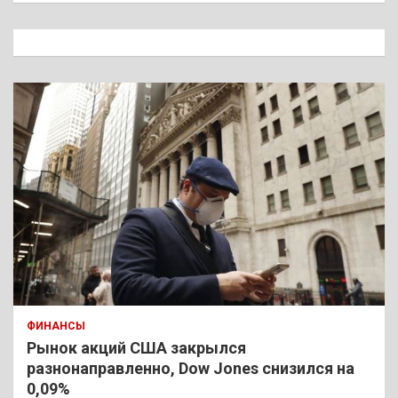
с
к
ФИНАНСЫ
Рынок акций США закрылся
разнонаправленно, Dow Jones снизился на
0,09%