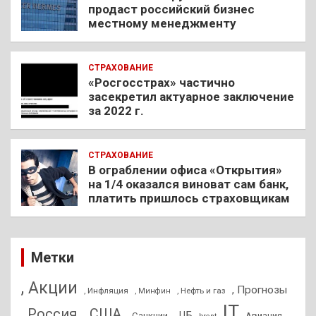
продаст российский бизнес
местному менеджменту
СТРАХОВАНИЕ
«Росгосстрах» частично
засекретил актуарное заключение
за 2022 г.
СТРАХОВАНИЕ
В ограблении офиса «Открытия»
на 1/4 оказался виноват сам банк,
платить пришлось страховщикам
Метки
, Акции
, Прогнозы
, Инфляция
, Нефть и газ
, Минфин
IT
, Россия
, США
, ЦБ
, Санкции
Авиация