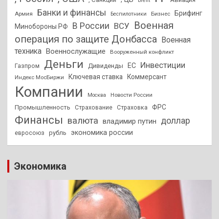
brent
Банки и финансы
Брифинг
Армия
Бизнес
Беспилотники
Военная
В России
ВСУ
Минобороны РФ
операция по защите Донбасса
Военная
техника
Военнослужащие
Вооруженный конфликт
Деньги
Инвестиции
ЕС
Дивиденды
Газпром
Ключевая ставка
Коммерсант
Индекс МосБиржи
Компании
Новости России
Москва
ФРС
Промышленность
Страхование
Страховка
Финансы
валюта
доллар
владимир путин
экономика россии
рубль
евросоюз
Экономика