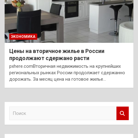
ЭКОНОМИКА
Цены на вторичное жилье в России
продолжают сдержано расти
pxhere.comВторичная недвижимость на крупнейших
региональных рынках России продолжает сдержанно
дорожать. За месяц цена на готовое жилье…
П
о
и
с
к