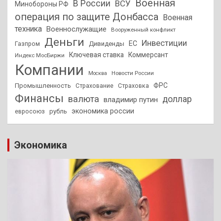
Военная
В России
ВСУ
Минобороны РФ
операция по защите Донбасса
Военная
техника
Военнослужащие
Вооруженный конфликт
Деньги
Инвестиции
ЕС
Дивиденды
Газпром
Ключевая ставка
Коммерсант
Индекс МосБиржи
Компании
Новости России
Москва
ФРС
Промышленность
Страхование
Страховка
Финансы
валюта
доллар
владимир путин
экономика россии
рубль
евросоюз
Экономика