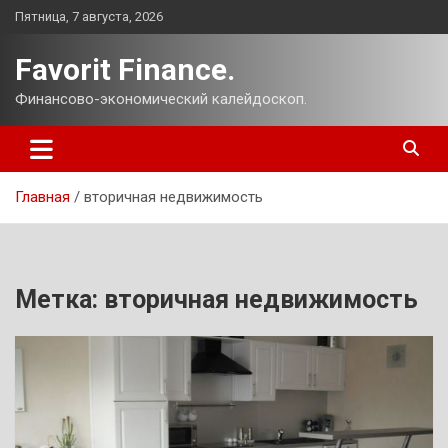
Перейти
Пятница, 7 августа, 2026
к
содержимому
Favorit Finance.
Финансово-экономический калейдоскоп.
Главная
вторичная недвижимость
Метка:
вторичная недвижимость