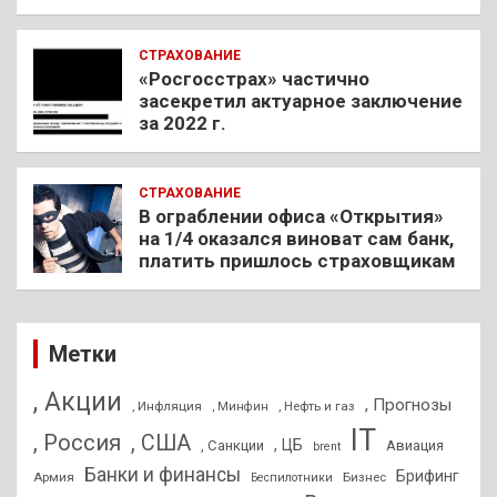
СТРАХОВАНИЕ
«Росгосстрах» частично
засекретил актуарное заключение
за 2022 г.
СТРАХОВАНИЕ
В ограблении офиса «Открытия»
на 1/4 оказался виноват сам банк,
платить пришлось страховщикам
Метки
, Акции
, Прогнозы
, Инфляция
, Нефть и газ
, Минфин
IT
, Россия
, США
, ЦБ
, Санкции
Авиация
brent
Банки и финансы
Брифинг
Армия
Бизнес
Беспилотники