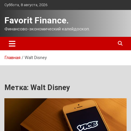
Перейти
Суббота, 8 августа, 2026
к
содержимому
Favorit Finance.
Финансово-экономический калейдоскоп.
Главная
Walt Disney
Метка:
Walt Disney