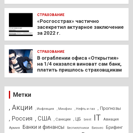
СТРАХОВАНИЕ
«Росгосстрах» частично
засекретил актуарное заключение
за 2022 г.
СТРАХОВАНИЕ
В ограблении офиса «Открытия»
на 1/4 оказался виноват сам банк,
платить пришлось страховщикам
Метки
, Акции
, Прогнозы
, Инфляция
, Нефть и газ
, Минфин
IT
, Россия
, США
, ЦБ
, Санкции
Авиация
brent
Банки и финансы
Брифинг
Армия
Бизнес
Беспилотники