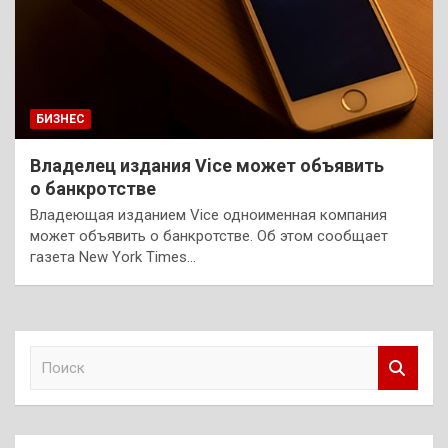
БИЗНЕС
Владелец издания Vice может объявить
о банкротстве
Владеющая изданием Vice одноименная компания
может объявить о банкротстве. Об этом сообщает
газета New York Times…
П
о
и
с
к