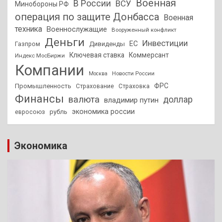
Военная
В России
ВСУ
Минобороны РФ
операция по защите Донбасса
Военная
техника
Военнослужащие
Вооруженный конфликт
Деньги
Инвестиции
ЕС
Дивиденды
Газпром
Ключевая ставка
Коммерсант
Индекс МосБиржи
Компании
Новости России
Москва
ФРС
Промышленность
Страхование
Страховка
Финансы
валюта
доллар
владимир путин
экономика россии
рубль
евросоюз
Экономика