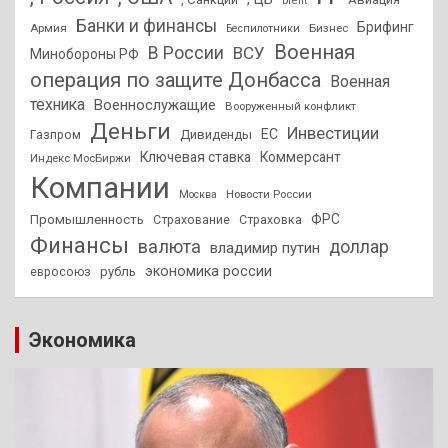
brent
Банки и финансы
Брифинг
Армия
Бизнес
Беспилотники
Военная
В России
ВСУ
Минобороны РФ
операция по защите Донбасса
Военная
техника
Военнослужащие
Вооруженный конфликт
Деньги
Инвестиции
ЕС
Дивиденды
Газпром
Ключевая ставка
Коммерсант
Индекс МосБиржи
Компании
Новости России
Москва
ФРС
Промышленность
Страхование
Страховка
Финансы
валюта
доллар
владимир путин
экономика россии
рубль
евросоюз
Экономика