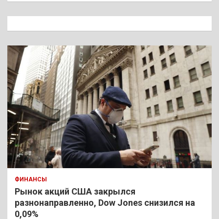
с
к
ФИНАНСЫ
Рынок акций США закрылся
разнонаправленно, Dow Jones снизился на
0,09%