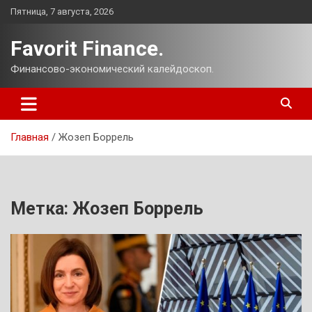
Перейти
Пятница, 7 августа, 2026
к
содержимому
Favorit Finance.
Финансово-экономический калейдоскоп.
Главная
Жозеп Боррель
Метка:
Жозеп Боррель