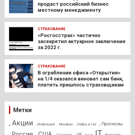
продаст российский бизнес
местному менеджменту
СТРАХОВАНИЕ
«Росгосстрах» частично
засекретил актуарное заключение
за 2022 г.
СТРАХОВАНИЕ
В ограблении офиса «Открытия»
на 1/4 оказался виноват сам банк,
платить пришлось страховщикам
Метки
, Акции
, Прогнозы
, Инфляция
, Нефть и газ
, Минфин
IT
, Россия
, США
, ЦБ
, Санкции
Авиация